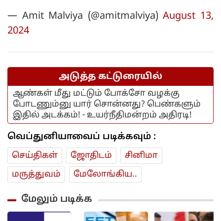
— Amit Malviya (@amitmalviya)
August 13,
2024
அடுத்த கட்டுரையில்
ஆண்கள் மீது மட்டும் போக்சோ வழக்கு
போடணும்னு யார் சொன்னது? பெண்களும்
இதில் அடக்கம்! - உயர்நீதிமன்றம் அதிரடி!
வெப்துனியாவைப் படிக்கவும் :
செய்திகள்
ஜோ‌திட‌ம்
சினிமா
மரு‌த்துவ‌ம்
மேலோங்கிய..
மேலும் படிக்க