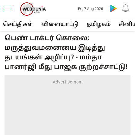
Fri, 7 Aug 2026
செய்திகள்
விளையா‌ட்டு
த‌மிழக‌ம்
சினி
பெண் டாக்டர் கொலை:
மருத்துவமனையை இடித்து
தடயங்கள் அழிப்பு? - மம்தா
பானர்ஜி மீது பாஜக குற்றச்சாட்டு!