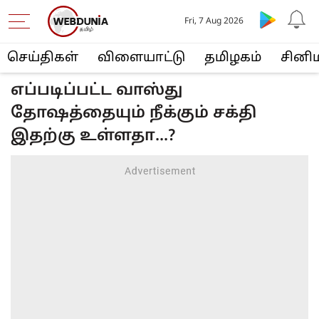
Fri, 7 Aug 2026
செய்திகள்
விளையா‌ட்டு
த‌மிழக‌ம்
சினி
எப்படிப்பட்ட வாஸ்து
தோஷத்தையும் நீக்கும் சக்தி
இதற்கு உள்ளதா...?