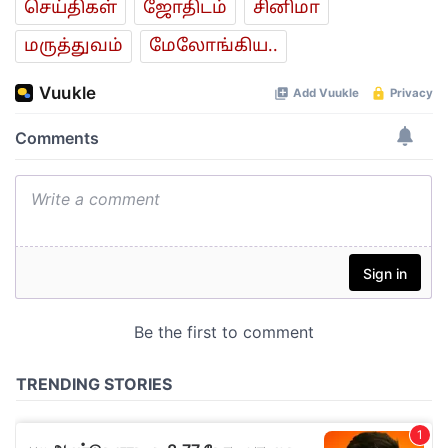
செய்திகள்
ஜோ‌திட‌ம்
சினிமா
மரு‌த்துவ‌ம்
மேலோங்கிய..