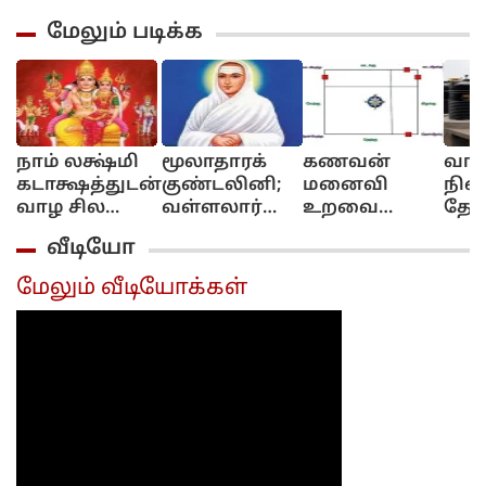
மேலும் படிக்க
நாம் லக்ஷ்மி
மூலாதாரக்
கணவன்
வாஸ
கடாக்ஷத்துடன்
குண்டலினி;
மனைவி
நிலை
வாழ சில
வள்ளலார்
உறவை
தேக்
மந்திரங்கள்...!
அருளுரை
மேம்படுத்தும்
தொட
வீடியோ
குபேர மூலை!
அமை
முற
மேலும் வீடியோக்கள்