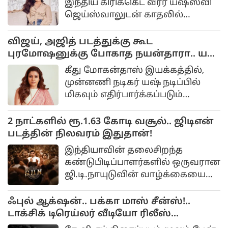
இந்திய கிரிக்கெட் வீரர் யஷஸ்வி
ஜெய்ஸ்வாலுடன் காதலில்
இருப்பதாக சமூக
வலைதளங்களில்
விஜய், அஜித் படத்துக்கு கூட
புரமோஷனுக்கு போகாத நயன்தாரா.. யஷ்
படத்தில் மட்டும் ஆஜர்...
கீது மோகன்தாஸ் இயக்கத்தில்,
முன்னணி நடிகர் யஷ் நடிப்பில்
மிகவும் எதிர்பார்க்கப்படும்
திரைப்படம் ‘டாக்ஸிக்’.
இத்திரைப்படத்தில் கியாரா
2 நாட்களில் ரூ.1.63 கோடி வசூல்.. ஜிடிஎன்
அத்வானி, நயன்தாரா, ருக்மணி
படத்தின் நிலவரம் இதுதான்!
வசந்த் உள்ளிட்ட பல
இந்தியாவின் தலைசிறந்த
நட்சத்திரங்கள் இணைந்து
கண்டுபிடிப்பாளர்களில் ஒருவரான
நடித்துள்ளனர். வரும் 26-ம் தேதி
ஜி.டி.நாயுடுவின் வாழ்க்கையை
படம் திரையரங்குகளில்
மையமாக வைத்து உருவாகியுள்ள
வெளியாகவுள்ள நிலையில்,
திரைப்படம் ஜிடிஎன் (G.
ஃபுல் ஆக்‌ஷன்.. பக்கா மாஸ் சீன்ஸ்!..
இதற்கான ட்ரெய்லர் வெளியீட்டு
டாக்சிக் டிரெய்லர் வீடியோ ரிலீஸ்...
விழா பெங்களூருவில் நேற்று