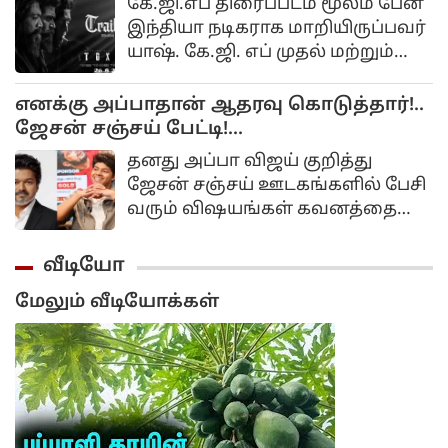
கோலாகலமாக நடைபெற்றது.
கே.ஜி.எப் திரைப்படம் மூலம் பேன்
இந்தியா நடிகராக மாறியிருப்பவர்
யாஷ். கே.ஜி. எப் முதல் மற்றும்
இரண்டாம் பாகங்கள் கன்னடத்தில்
உருவானாலும் தெலுங்கு, தமிழ்,
எனக்கு அப்பாதான் ஆதரவு கொடுத்தார்!..
ஹிந்தி போன்ற மொழிகளில் டப்
ஜேசன் சஞ்சய் பேட்டி!...
செய்யப்பட்டு இந்தியா முழுவதும்
தனது அப்பா விஜய் குறித்து
பல கோடி வசூலை அள்ளியது.
ஜேசன் சஞ்சய் ஊடகங்களில் பேசி
வரும் விஷயங்கள் கவனத்தை
ஈர்த்து வருகிறது. சில நாட்களுக்கு
அளித்த பேட்டியில் தனது அப்பா
வீடியோ
ஜோசப் விஜய் தமிழகத்தின்
மேலும் வீடியோக்கள்
முதலமைச்சரானது பற்றி மிகவும்
பெருமையாக பேசியிருந்தார்.