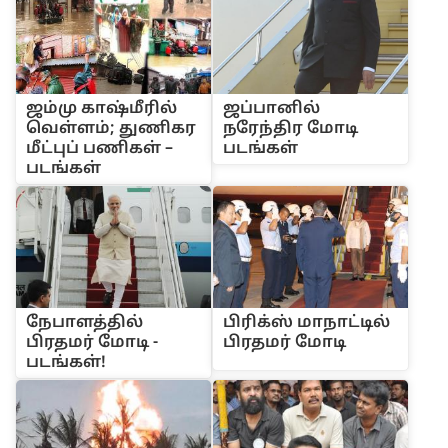
ஜம்மு காஷ்மீரில்
ஜப்பானில்
வெள்ளம்; துணிகர
நரேந்திர மோடி
மீட்புப் பணிகள் –
படங்கள்
படங்கள்
நேபாள‌த்‌தி‌ல்
‌பி‌ரி‌க்‌ஸ் மாநா‌ட்டி‌ல்
‌பிரதம‌ர் மோடி -
‌பிரதம‌ர் மோடி
பட‌ங்க‌ள்!