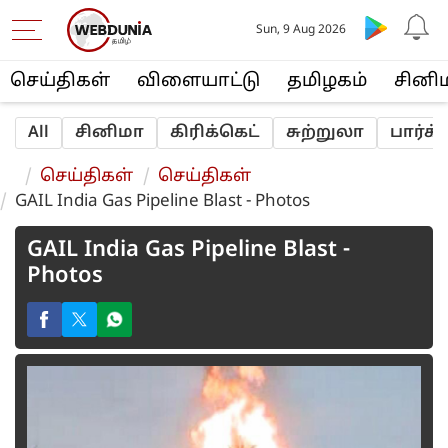
Sun, 9 Aug 2026
செய்திகள்
விளையா‌ட்டு
த‌மிழக‌ம்
சினி
All
சினிமா
‌‌கி‌ரி‌க்கெ‌ட்
சுற்றுலா
பா‌ர்‌
செய்திகள்
செய்திகள்
GAIL India Gas Pipeline Blast - Photos
GAIL India Gas Pipeline Blast -
Photos