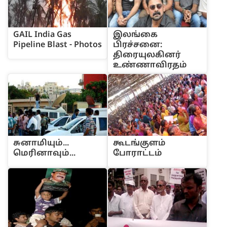
GAIL India Gas
இல‌ங்கை
Pipeline Blast - Photos
‌பிர‌ச்சனை:
திரையுலகினர்
உண்ணாவிரதம்
சுனாமியும்...
கூட‌ங்குள‌ம்
மெரினாவும்...
போரா‌ட்ட‌ம்