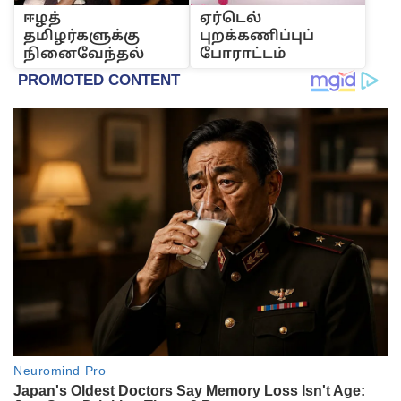
ஈழ‌த்
ஏ‌ர்டெ‌ல்
த‌மிழ‌ர்களு‌க்கு
புற‌க்க‌ணி‌ப்பு‌ப்
‌நினைவே‌ந்த‌ல்
போரா‌ட்ட‌ம்