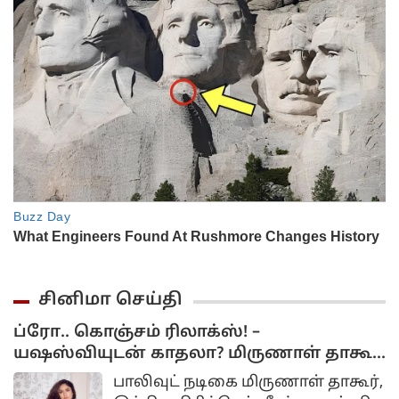
சினிமா செய்தி
ப்ரோ.. கொஞ்சம் ரிலாக்ஸ்! –
யஷஸ்வியுடன் காதலா? மிருணாள் தாகூர்
கொடுத்த பதில்!
பாலிவுட் நடிகை மிருணாள் தாகூர்,