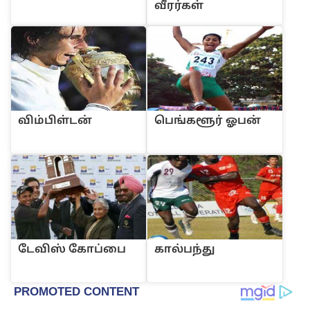
‌வீர‌ர்க‌ள்
‌வி‌ம்‌பி‌ள்ட‌ன்
பெ‌ங்களூ‌ர் ஓப‌ன்
டே‌வி‌ஸ் கோ‌ப்பை
கா‌ல்ப‌ந்து