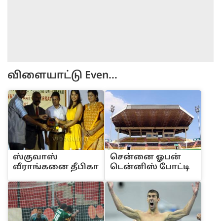
விளையாட்டு
Even...
‌ஸ்குவா‌‌ஸ்
செ‌ன்னை ஓப‌ன்
‌வீரா‌ங்கனை ‌தீ‌‌பிகா
‌டெ‌ன்‌னி‌ஸ் போ‌ட்டி