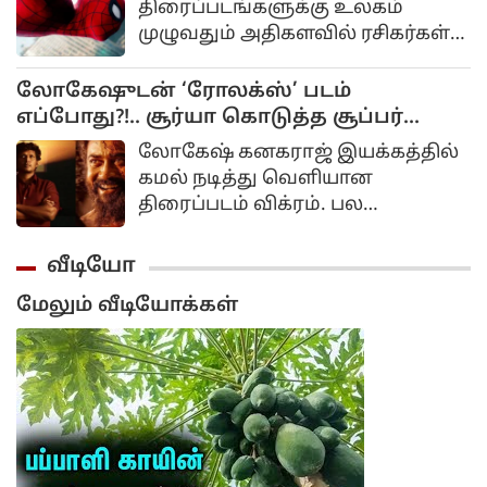
திரைப்படங்களுக்கு உலகம்
முழுவதும் அதிகளவில் ரசிகர்கள்
இருக்கிறார்கள்.
லோகேஷுடன் ‘ரோலக்ஸ்’ படம்
எப்போது?!.. சூர்யா கொடுத்த சூப்பர்
அப்டேட்!..
லோகேஷ் கனகராஜ் இயக்கத்தில்
கமல் நடித்து வெளியான
திரைப்படம் விக்ரம். பல
வருடங்களுக்கு முன்பு கமலின்
ராஜ்கமல் பிலிம்ஸ் நிறுவனம்
வீடியோ
தயாரிப்பில் கமல் நடித்து
மேலும் வீடியோக்கள்
வெளியான விக்ரம் படத்தின்
தொடர்ச்சியாக இந்த படத்தை
லோகேஷ் கனகராஜ்
இயக்கியிருந்தார்.