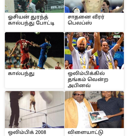
ஓ‌சிய‌ன் துர‌ந்‌த்
சாதனை ‌வீர‌ர்
கா‌ல்ப‌ந்து போ‌ட்டி
பெல‌ப்‌ஸ்
கா‌ல்ப‌ந்து
ஒ‌லி‌ம்‌பி‌க்‌கி‌ல்
த‌ங்க‌ம் வெ‌ன்ற
அ‌பின‌வ்
ஒ‌லி‌ம்‌பி‌க் 2008
‌விளையா‌ட்டு