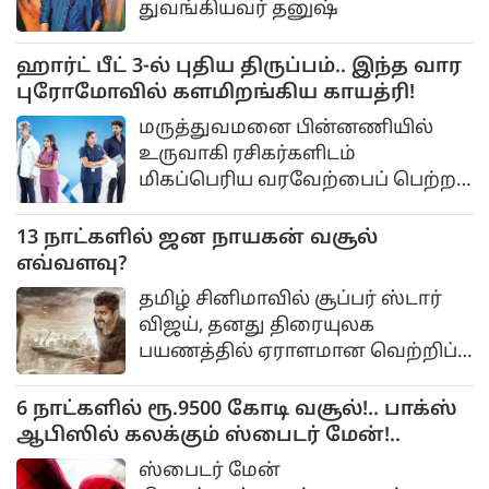
துவங்கியவர் தனுஷ்
ஹார்ட் பீட் 3-ல் புதிய திருப்பம்.. இந்த வார
புரோமோவில் களமிறங்கிய காயத்ரி!
மருத்துவமனை பின்னணியில்
உருவாகி ரசிகர்களிடம்
மிகப்பெரிய வரவேற்பைப் பெற்ற
வெப் தொடராக ஹார்ட் பீட்
திகழ்கிறது. ஜியோ
13 நாட்களில் ஜன நாயகன் வசூல்
எவ்வளவு?
தமிழ் சினிமாவில் சூப்பர் ஸ்டார்
விஜய், தனது திரையுலக
பயணத்தில் ஏராளமான வெற்றிப்
படங்களை வழங்கியுள்ளார். பூவே
உனக்காக, காதலுக்கு
6 நாட்களில் ரூ.9500 கோடி வசூல்!.. பாக்ஸ்
ஆபிஸில் கலக்கும் ஸ்பைடர் மேன்!..
ஸ்பைடர் மேன்