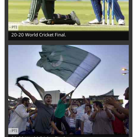
-
‌PTI
20-20 World Cricket Final.
-
‌PTI