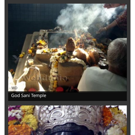
-
WD
God Sani Temple