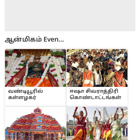
ஆன்மிகம்
Even...
வ‌ண்டியூ‌ரி‌ல்
ஈஷா ‌சிவரா‌த்‌தி‌ரி
க‌ள்ளழக‌ர்
கொ‌ண்டா‌ட்ட‌ங்க‌ள்