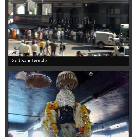
-
WD
God Sani Temple