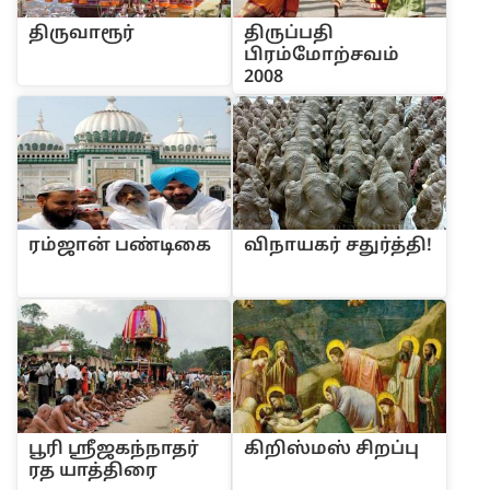
‌திருவாரூ‌ர்
‌திரு‌ப்ப‌தி
‌பிர‌ம்மோ‌ற்சவ‌ம்
2008
ர‌ம்ஜா‌ன் ப‌ண்டிகை
‌விநாயக‌ர் சது‌ர்‌த்‌தி!
பூ‌ரி ஸ்ரீஜக‌ந்நாத‌ர்
‌கி‌றி‌ஸ்ம‌ஸ் ‌சிற‌ப்பு
ரத யா‌த்‌திரை