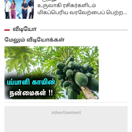
உருவாகி ரசிகர்களிடம்
மிகப்பெரிய வரவேற்பைப் பெற்ற
வெப் தொடராக ஹார்ட் பீட்
திகழ்கிறது. ஜியோ
வீடியோ
மேலும் வீடியோக்கள்