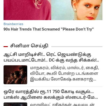
சினிமா செய்தி
ஆட்சி மாறிடிச்சி!.. ரெட் ஜெயண்டுக்கு
பயப்படமாட்டோம்!.. DC-க்கு வந்த சிக்கல்!..
மாநகரம், விக்ரம், மாஸ்டர், கைதி,
லியோ, கூலி போன்ற படங்களை
இயக்கிய லோகேஷ் கனகராஜ்
கதாநாயகனாக நடித்திருக்கும்
திரைப்படம் டிசி.
ஒரே வாரத்தில் ரூ.11 750 கோடி வசூல்...
பாக்ஸ் ஆபிஸை கலக்கும் ஸ்பைடர்-மேன்:
பிராண்ட் நியூ டே
ஹாலிவுட் ரசிகர்கள் ஆவலுடன்