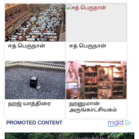
ஈ‌த் பெருநா‌ள்
ஈ‌த் பெருநா‌ள்
ஹ‌‌ஜ் யா‌த்‌திரை
ஹனுமான்
அருங்காட்சியகம்