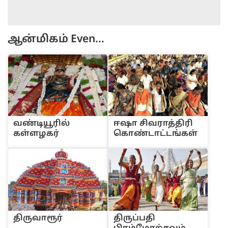
ஆன்மிகம்
Even...
வ‌ண்டியூ‌ரி‌ல்
ஈஷா ‌சிவரா‌த்‌தி‌ரி
க‌ள்ளழக‌ர்
கொ‌ண்டா‌ட்ட‌ங்க‌ள்
‌திருவாரூ‌ர்
‌திரு‌ப்ப‌தி