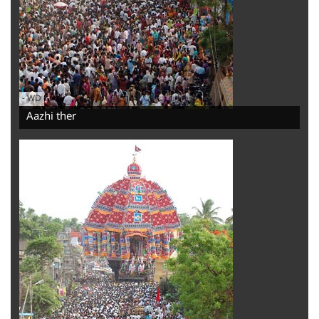
-
WD
Aazhi ther