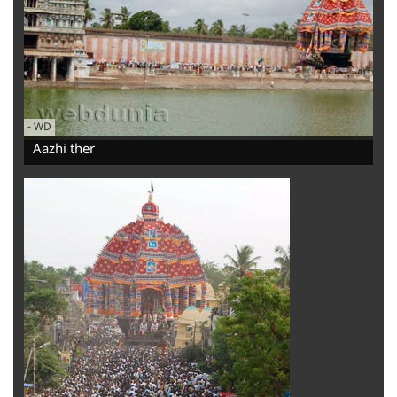
-
WD
Aazhi ther