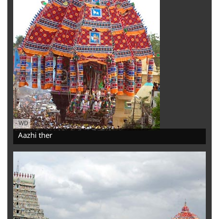
-
WD
Aazhi ther