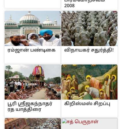
‌பிர‌ம்மோ‌ற்சவ‌ம்
2008
ர‌ம்ஜா‌ன் ப‌ண்டிகை
‌விநாயக‌ர் சது‌ர்‌த்‌தி!
பூ‌ரி ஸ்ரீஜக‌ந்நாத‌ர்
‌கி‌றி‌ஸ்ம‌ஸ் ‌சிற‌ப்பு
ரத யா‌த்‌திரை