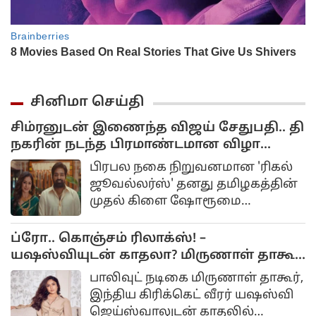
சினிமா செய்தி
சிம்ரனுடன் இணைந்த விஜய் சேதுபதி.. தி
நகரின் நடந்த பிரமாண்டமான விழா...
பிரபல நகை நிறுவனமான 'ரிகல்
ஜூவல்லர்ஸ்' தனது தமிழகத்தின்
முதல் கிளை ஷோரூமை
சென்னையின் தியாகராய நகரில்
பிரம்மாண்டமாகத்
ப்ரோ.. கொஞ்சம் ரிலாக்ஸ்! –
தொடங்கியுள்ளது. இந்த புதிய
யஷஸ்வியுடன் காதலா? மிருணாள் தாகூர்
பிராண்டின் தமிழகத்திற்கான
கொடுத்த பதில்!
பாலிவுட் நடிகை மிருணாள் தாகூர்,
பிராண்ட் தூதுவராக மக்கள்
இந்திய கிரிக்கெட் வீரர் யஷஸ்வி
செல்வன் விஜய் சேதுபதி
ஜெய்ஸ்வாலுடன் காதலில்