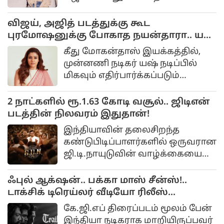
அறிவிக்கப்பட்டுள்ளார். ஏற்கனவே
இருப்பதாக சமூக
நடிகை சிம்ரன் இந்த
வலைதளங்களில்
விஜய், அஜித் படத்துக்கு கூட
நிறுவனத்தின் விளம்பர
புரமோஷனுக்கு போகாத நயன்தாரா.. யஷ்
பணிகளில் ஈடுபட்டுள்ள
படத்தில் மட்டும் ஆஜர்...
நிலையில், தற்போது விஜய்
கீது மோகன்தாஸ் இயக்கத்தில்,
சேதுபதியும் இணைந்திருப்பது
முன்னணி நடிகர் யஷ் நடிப்பில்
ரசிகர்களை
மிகவும் எதிர்பார்க்கப்படும்
உற்சாகப்படுத்தியுள்ளது.
திரைப்படம் ‘டாக்ஸிக்’.
இத்திரைப்படத்தில் கியாரா
2 நாட்களில் ரூ.1.63 கோடி வசூல்.. ஜிடிஎன்
அத்வானி, நயன்தாரா, ருக்மணி
படத்தின் நிலவரம் இதுதான்!
வசந்த் உள்ளிட்ட பல
இந்தியாவின் தலைசிறந்த
நட்சத்திரங்கள் இணைந்து
கண்டுபிடிப்பாளர்களில் ஒருவரான
நடித்துள்ளனர். வரும் 26-ம் தேதி
ஜி.டி.நாயுடுவின் வாழ்க்கையை
படம் திரையரங்குகளில்
மையமாக வைத்து உருவாகியுள்ள
வெளியாகவுள்ள நிலையில்,
திரைப்படம் ஜிடிஎன் (G.
ஃபுல் ஆக்‌ஷன்.. பக்கா மாஸ் சீன்ஸ்!..
இதற்கான ட்ரெய்லர் வெளியீட்டு
டாக்சிக் டிரெய்லர் வீடியோ ரிலீஸ்...
விழா பெங்களூருவில் நேற்று
கோலாகலமாக நடைபெற்றது.
கே.ஜி.எப் திரைப்படம் மூலம் பேன்
இந்தியா நடிகராக மாறியிருப்பவர்