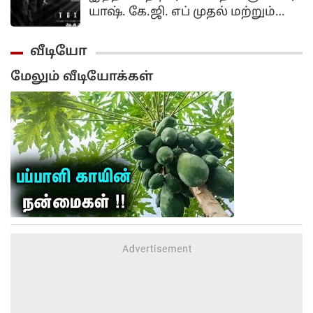
யாஷ். கே.ஜி. எப் முதல் மற்றும்
இரண்டாம் பாகங்கள் கன்னடத்தில்
உருவானாலும் தெலுங்கு, தமிழ்,
வீடியோ
ஹிந்தி போன்ற மொழிகளில் டப்
மேலும் வீடியோக்கள்
செய்யப்பட்டு இந்தியா முழுவதும்
பல கோடி வசூலை அள்ளியது.