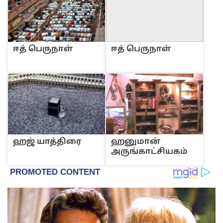
ஈ‌த் பெருநா‌ள்
ஈ‌த் பெருநா‌ள்
ஹ‌‌ஜ் யா‌த்‌திரை
ஹனுமான்
அருங்காட்சியகம்