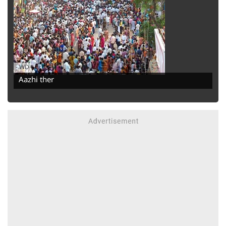
-
WD
Aazhi ther