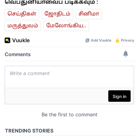
வெப்துனியாவைப் படிக்கவும் :
செய்திகள்
ஜோ‌திட‌ம்
சினிமா
மரு‌த்துவ‌ம்
மேலோங்கிய..