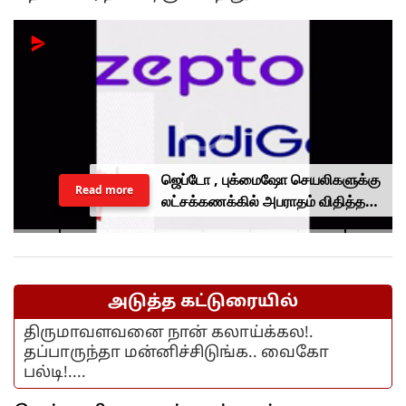
ஜெப்டோ , புக்மைஷோ செயலிகளுக்கு
Read more
லட்சக்கணக்கில் அபராதம் விதித்த
மத்திய அரசு.. என்ன காரணம்?
அடுத்த கட்டுரையில்
திருமாவளவனை நான் கலாய்க்கல!.
தப்பாருந்தா மன்னிச்சிடுங்க.. வைகோ
பல்டி!....