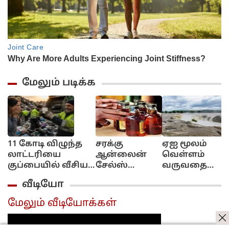
மேலும் படிக்க
11 கோடி விழுந்த
சரக்கு
ஏஐ மூலம்
லாட்டரியை
ஆன்லைன்
வெள்ளம்
குப்பையில் வீசிய
சேல்ஸ்
வருவதை
பெண்!..
இல்ல!..
எச்சரிக்கும்
வீடியோ
அவசரப்பட்டீங்களே
புக்கிங்
தொழில்நுட்பம்
ஆண்ட்டி!...
மட்டும்தான்!..
கேரள அரசு
மேலும் வீடியோக்கள்
அமைச்சர்
முடிவு..
விளக்கம்!..