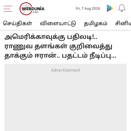
Fri, 7 Aug 2026
செய்திகள்
விளையா‌ட்டு
த‌மிழக‌ம்
சினி
அமெரிக்காவுக்கு பதிலடி!..
ராணுவ தளங்கள் குறிவைத்து
தாக்கும் ஈரான்.. பதட்டம் நீடிப்பு...