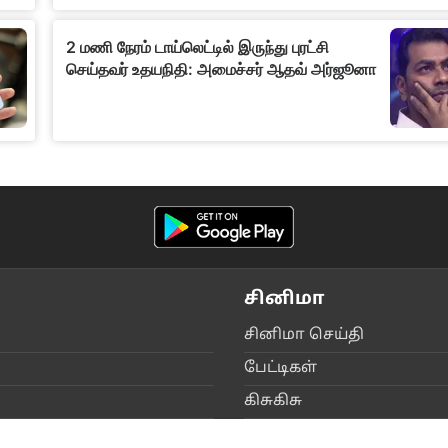
சினிமா
சி‌னிமா செ‌ய்‌தி
பே‌ட்டிக‌ள்
கிசு‌கிசு
விம‌ர்சன‌ம்