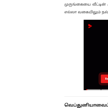
முருங்கையை வீட்டின் ம
எல்லா வகையிலும் நல்
R
வெப்துனியாவைப் ப