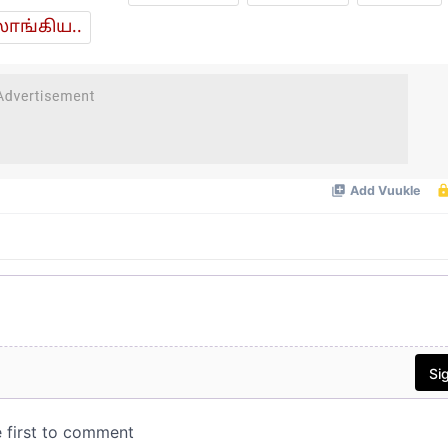
ாங்கிய..