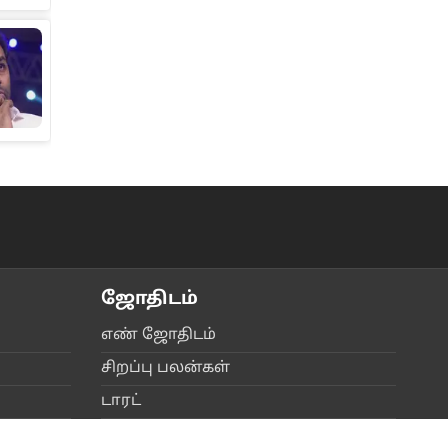
ஜோ‌திட‌ம்
எ‌ண் ஜோ‌திட‌ம்
சிற‌ப்பு பல‌ன்க‌ள்
டார‌‌ட்
கே‌ள்‌வி - ப‌தி‌ல்