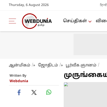
Thursday, 6 August 2026
हिन्द
செய்திகள்
விளை
ஆன்மிகம்
ஜோ‌திட‌ம்
பூ‌ர்‌வீக ஞான‌ம்
»
»
முரு‌ங்கை‌‌யி
Written By
Webdunia