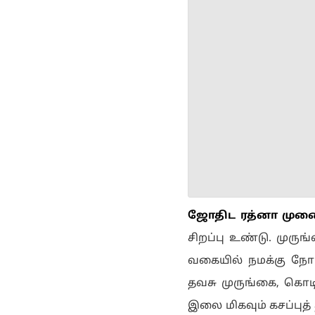
ஜோ‌திட ர‌த்னா முனை
சிறப்பு உண்டு. முரு
வகையில் நமக்கு நோய் எ
தவசு முருங்கை, கொட
இலை மிகவும் கசப்புத