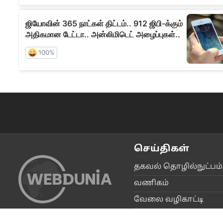
செய்திகள்
தகவ‌ல் தொ‌ழி‌ல்நு‌ட்ப‌ம்
வ‌ணிக‌ம்
வேலை வ‌ழிகா‌ட்டி
தே‌சிய‌ம்
FOLLOW US ON