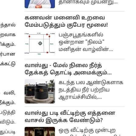
தானாகவும் முயன்று
ஐஸ்வரேஸ்வராய நம
மேலே எழுப்பலாம்.
“என்றாவது
குருநாதர்களின்
கணவன் மனைவி உறவை
கூறவேண்டும். இதை
உதவியாலும் மேலே
மேம்படுத்தும் குபேர மூலை!
வந்தால்
மல்லிகை பூ போடும்
எழும்பச் செய்யலாம்.
போது கூறலாம்.
பஞ்சபூதங்களில்
ுறைவாக
இப்படி படிபடிப்படியாக
ஒன்றான "நிலம்"
்கும்.
அவை மேலே எழும்பப்
மனிதன் வாழ்வின்
பல காலம் பிடிக்கும்.
ர்பான
இருப்பிடமாக
கருதப்படுகின்றது.
்கட்டு
வாஸ்து - மேல் நிலை நீர்த்
வாஸ்துவில்
தேக்கத் தொட்டி அமைக்கும்
தென்மேற்கு மூலையே
முறை..
கடந்த பல ஆண்டுகளாக
நிலத்திற்கு ஒப்பிட்டு
நடத்திய நீர் பற்றிய
் வலி,
ஆராய்ச்சியில்,
்கும்.
மனிதர்களுக்குத்
தேவைப்படும்
படுத்தி
வாஸ்து படி வீட்டிற்கு எத்தனை
உயிர்ப்பாற்றலைக்
வாசல் இருக்க வேண்டும்?
ிடும்.
கிரகித்து, அதனை
ஒரு வீட்டிற்கு முன்புற
ுப்படி
மனிதர்களுக்கு