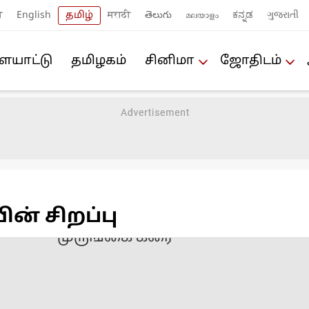
ी
English
தமிழ்
मराठी
తెలుగు
മലയാളം
ಕನ್ನಡ
ગુજરાતી
யா‌ட்டு
த‌மிழக‌ம்
சினிமா
ஜோ‌திட‌ம்
‌ன் ‌சிற‌ப்பு