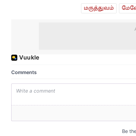
மரு‌த்துவ‌ம்
மேலே