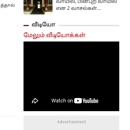
வாயில், பின்புற வாயில்
வழங்கும்
த்தால்
என 2 வாசல்கள்
இருக்கலாம். காற்று
வந்து செல்வதற்கு 2
வீடியோ
வாசல்களும்
மேலும் வீடியோக்கள்
உதவுவதால்,
இதுபோன்ற
அமைப்புடைய வீடுகள்