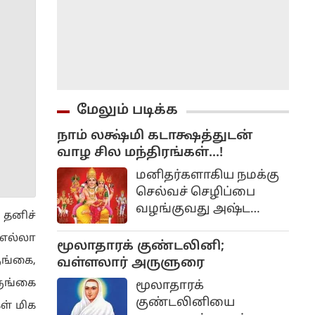
மேலும் படிக்க
நாம் லக்ஷ்மி கடாக்ஷத்துடன்
வாழ சில மந்திரங்கள்...!
மனிதர்களாகிய நமக்கு
செல்வச் செழிப்பை
வழங்குவது அஷ்ட
 தனிச்
லட்சுமிகள். லட்சுமி,
 எல்லா
குபேரர் மந்திரங்களை
மூலாதாரக் குண்டலினி;
நாள்தோறும் கூற
ுங்கை,
வள்ளலார் அருளுரை
வேண்டும், அல்லது
ருங்கை
மூலாதாரக்
மகான் திருமூலர்
குண்டலினியை
ள் மிக
கூறியதுபோல “ஓம்