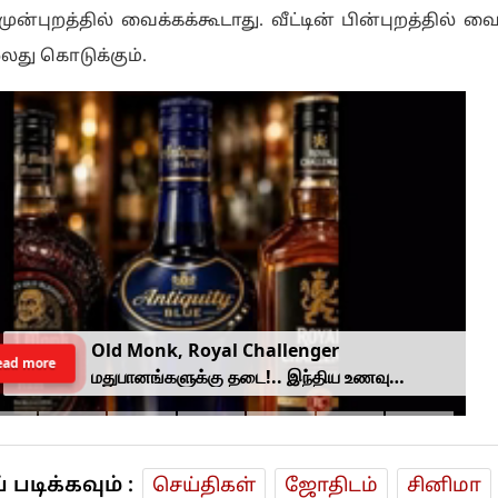
ுன்புறத்தில் வைக்கக்கூடாது. வீட்டின் பின்புறத்தில் வை
லது கொடுக்கும்.
Old Monk, Royal Challenger
ead more
மதுபானங்களுக்கு தடை!.. இந்திய உணவு
பாதுகாப்பு ஆணையம் அதிரடி.
டிக்கவும் :
செய்திகள்
ஜோ‌திட‌ம்
சினிமா