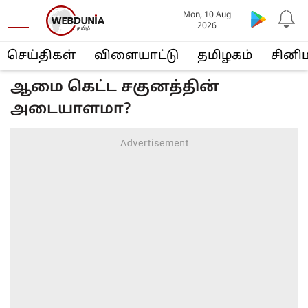
Mon, 10 Aug
2026
செய்திகள்
விளையா‌ட்டு
த‌மிழக‌ம்
சினி
ஆமை கெ‌ட்ட சகுன‌த்‌தி‌ன்
அடையாளமா?