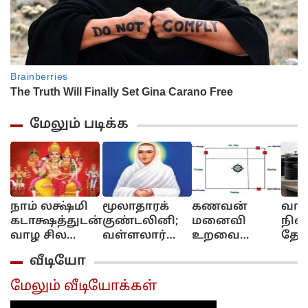
மேலும் படிக்க
நாம் லக்ஷ்மி
மூலாதாரக்
கணவன்
வாஸ
கடாக்ஷத்துடன்
குண்டலினி;
மனைவி
நிலை
வாழ சில
வள்ளலார்
உறவை
தேக்
மந்திரங்கள்...!
அருளுரை
மேம்படுத்தும்
தொட
வீடியோ
குபேர மூலை!
அமை
முற
மேலும் வீடியோக்கள்