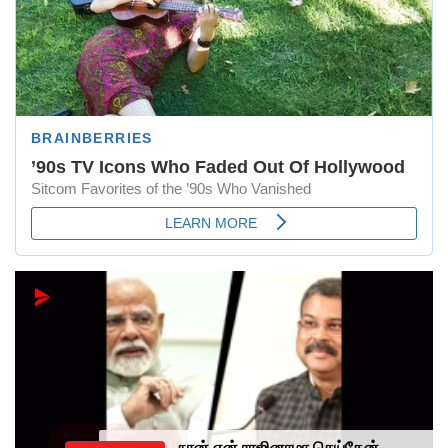
நான் ஏன் ராஜினாமா செய்தேன்...