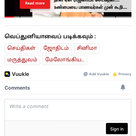
Read more
உண்மையை மாணவர்கள் முன் கூறிய
தர்மேந்திர பிரதான்...
வெப்துனியாவைப் படிக்கவும் :
செய்திகள்
ஜோ‌திட‌ம்
சினிமா
மரு‌த்துவ‌ம்
மேலோங்கிய..