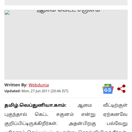
Written By:
Webdunia
Updated:
Mon, 27 Jun 2011 (20:46 IST)
த‌மி‌ழ்.வெ‌ப்து‌னியா.கா‌ம்:
ஆமை வீட்டிற்குள்
புகுந்தால் கெட்ட சகுனம் என்று ஏற்கனவே
குறிப்பிட்டிருக்கிறீர்கள். அதன்பிறகு பல்வேறு