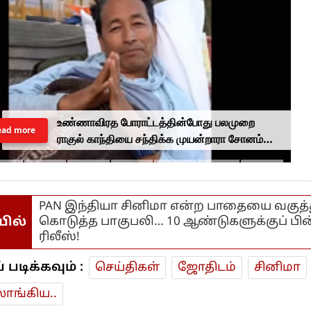
உண்ணாவிரத போராட்டத்தின்போது பலமுறை
ead more
ராகுல் காந்தியை சந்திக்க முயன்றாரா சோனம்
வாங்சுக் மனைவி.. ஆனால் பலனில்லை...
PAN இந்தியா சினிமா என்ற பாதையை வகுத்த
யில்
கொடுத்த பாகுபலி… 10 ஆண்டுகளுக்குப் பின்
ரிலீஸ்!
டிக்கவும் :
செய்திகள்
ஜோ‌திட‌ம்
சினிமா
ாங்கிய..