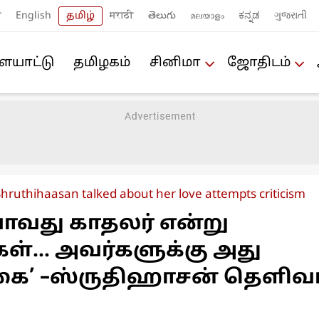
ी
English
தமிழ்
मराठी
తెలుగు
മലയാളം
ಕನ್ನಡ
ગુજરાતી
யா‌ட்டு
த‌மிழக‌ம்
சினிமா
ஜோ‌திட‌ம்
Shruthihaasan talked about her love attempts criticism
வது காதலர் என்று
்கள்… அவர்களுக்கு அது
ை’ –ஸ்ருதிஹாசன் தெளி