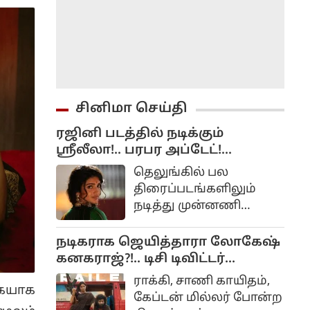
சினிமா செய்தி
ரஜினி படத்தில் நடிக்கும்
ஸ்ரீலீலா!.. பரபர அப்டேட்!...
தெலுங்கில் பல
திரைப்படங்களிலும்
நடித்து முன்னணி
நடிகையாக
மாறியிருப்பவர் ஸ்ரீலீலா.
நடிகராக ஜெயித்தாரா லோகேஷ்
பாலையா நடித்து சூப்பர்
கனகராஜ்?!.. டிசி டிவிட்டர்
ஹிட் அடித்த பகவந்த்
விமர்சனம்...
ராக்கி, சாணி காயிதம்,
கேசரி படத்தில் ஸ்ரீலீலா
கையாக
கேப்டன் மில்லர் போன்ற
நடித்த வேடத்தில்தான்