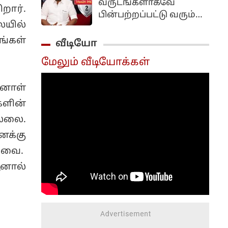
வருடங்களாகவே
ார்.
பின்பற்றப்பட்டு வரும்
ையில்
பல கிரீன்ச் சீன்களை
மையமாக வைத்து
ங்கள்
வீடியோ
உருவாக்கப்பட்ட
மேலும் வீடியோக்கள்
திரைப்படம் தமிழ் படம்.
இந்த படத்தை சி.எஸ்
்னாள்
அமுதன் இயக்க மிர்ச்சி
சிவா கதாநாயகனாக
ளின்
நடித்திருந்தார்.
்லை.
னக்கு
 அவை.
னால்