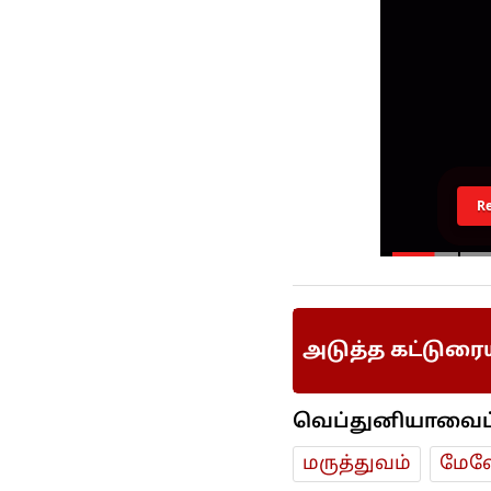
R
அடுத்த கட்டுரை
வெப்துனியாவைப் ப
மரு‌த்துவ‌ம்
மேலே