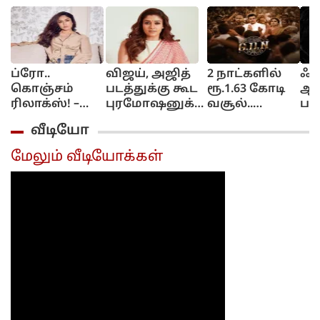
ப்ரோ..
விஜய், அஜித்
2 நாட்களில்
ஃபு
கொஞ்சம்
படத்துக்கு கூட
ரூ.1.63 கோடி
ஆக
ரிலாக்ஸ்! –
புரமோஷனுக்கு
வசூல்..
பக
யஷஸ்வியுடன்
போகாத
ஜிடிஎன்
சீன
வீடியோ
காதலா?
நயன்தாரா..
படத்தின்
டாக
மிருணாள்
யஷ் படத்தில்
நிலவரம்
டிர
மேலும் வீடியோக்கள்
தாகூர்
மட்டும் ஆஜர்...
இதுதான்!
வீ
கொடுத்த
ரில
பதில்!