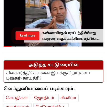
உண்ணாவிரத போராட்டத்தின்போது
Read more
பலமுறை ராகுல் காந்தியை சந்திக்க
முயன்றாரா சோனம் வாங்சுக்
மனைவி.. ஆனால் பலனில்லை...
அடுத்த கட்டுரையில்
சிவகார்த்திகேயனை இயக்குகிறார்களா
புஷ்கர்- காயத்ரி?
வெப்துனியாவைப் படிக்கவும் :
செய்திகள்
ஜோ‌திட‌ம்
சினிமா