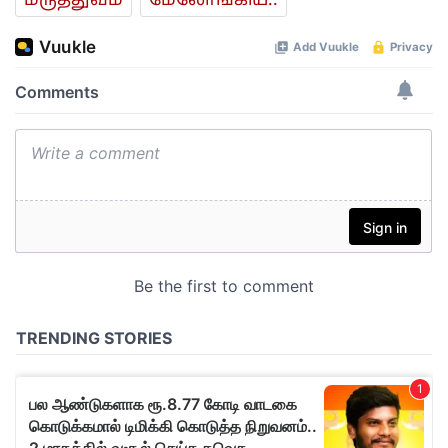
மரு‌த்துவ‌ம்
மேலோங்கிய..