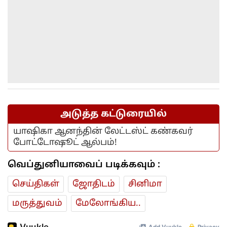
அடுத்த கட்டுரையில்
யாஷிகா ஆனந்தின் லேட்டஸ்ட் கண்கவர்
போட்டோஷூட் ஆல்பம்!
வெப்துனியாவைப் படிக்கவும் :
செய்திகள்
ஜோ‌திட‌ம்
சினிமா
மரு‌த்துவ‌ம்
மேலோங்கிய..