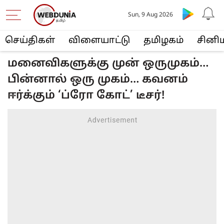
Sun, 9 Aug 2026
செய்திகள்
விளையா‌ட்டு
த‌மிழக‌ம்
சினி
மனைவிகளுக்கு முன் ஒருமுகம்…
பின்னால் ஒரு முகம்… கவனம்
ஈர்க்கும் ‘ப்ரோ கோட்’ டீசர்!