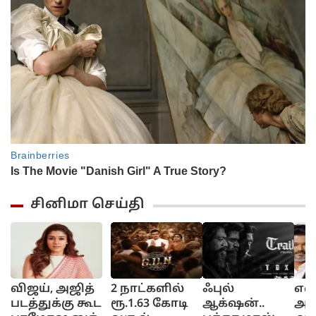
சினிமா செய்தி
விஜய், அஜித்
2 நாட்களில்
ஃபுல்
என
படத்துக்கு கூட
ரூ.1.63 கோடி
ஆக்‌ஷன்..
அப