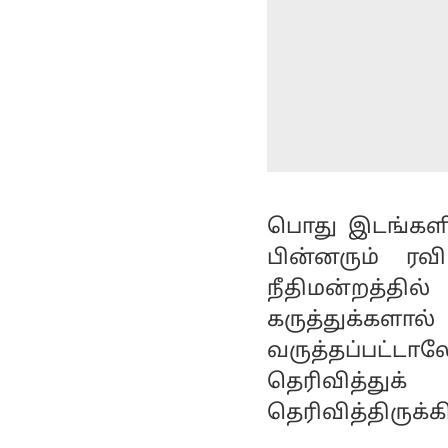
பொது இடங்களில
பின்னரும் ரவ
நீதிமன்றத்தில
கருத்துக்கள
வருத்தப்பட்டால
தெரிவித்து
தெரிவித்திருக்கி