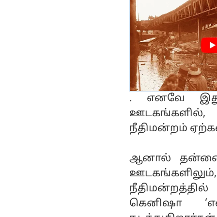
. எனவே இது 
ஊடகங்களில்
நீதிமன்றம் ஏற்க
ஆனால் தன்னை
ஊடகங்களிலும்,
நீதிமன்றத்த
கெனிஷா ‘என