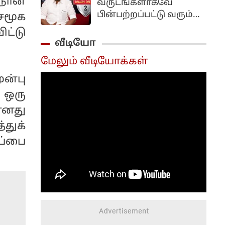
 நான்
வருடங்களாகவே
பின்பற்றப்பட்டு வரும்
சமூக
பல கிரீன்ச் சீன்களை
ட்டு
மையமாக வைத்து
வீடியோ
உருவாக்கப்பட்ட
மேலும் வீடியோக்கள்
திரைப்படம் தமிழ் படம்.
இந்த படத்தை சி.எஸ்
ன்பு
அமுதன் இயக்க மிர்ச்சி
 ஒரு
சிவா கதாநாயகனாக
எனது
நடித்திருந்தார்.
துக்
ப்பை