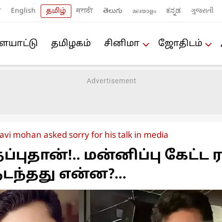
ी
English
தமிழ்
मराठी
తెలుగు
മലയാളം
ಕನ್ನಡ
ગુજરાતી
யா‌ட்டு
த‌மிழக‌ம்
சினிமா
ஜோ‌திட‌ம்
avi mohan asked sorry for his talk in media
புதான்!.. மன்னிப்பு கேட்ட 
டந்தது என்ன?...