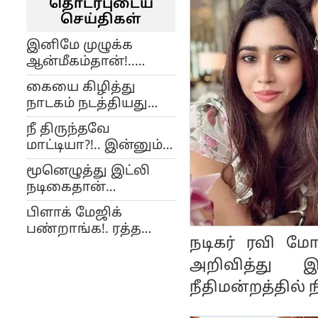
தொடர்புடைய
செய்திகள்
இனிமே முழுக்க
ஆன்மீகம்தான்!..
ஆளே மாறிய ரவி
கையை கிழித்து
மோகன்!.. வைரல்
நாடகம் நடத்தியது
போட்டோ!...
யார் என்பதை
நீ திருந்தவே
நிரூபிப்போம்!.. ரவி
மாட்டியா?!.. இன்னும்
மோகன் மாமியார்
எத்தனை குடும்பம்?..
பேட்டி!..
மூனெழுத்து இட்லி
குஷ்புவை போட்டு
நடிகைதான்
பொளக்கும்
எல்லாத்துக்கும்
ரசிகர்கள்!..
பிளாக் மேஜிக்
காரணம்!.. ரவி
பண்றாங்க!. ரத்த
மோகன் கண்ணீர்..
நடிகர் ரவி ம
வாந்தி வருது.. ஜெயம்
ரவி பகீர் பேட்டி!..
அறிவித்து 
நீதிமன்றத்தில்