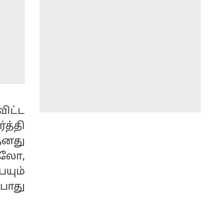
ிட்ட
த்தி
தனது
ாலோ,
யும்
ோது