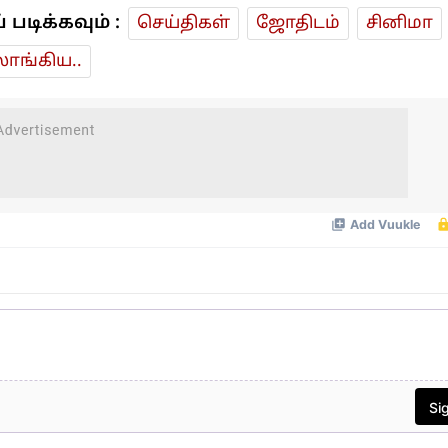
டிக்கவும் :
செய்திகள்
ஜோ‌திட‌ம்
சினிமா
ாங்கிய..