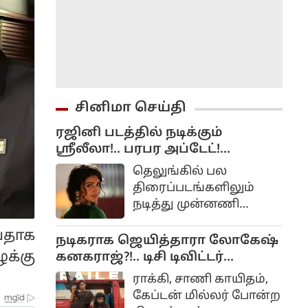
சினிமா செய்தி
ரஜினி படத்தில் நடிக்கும்
ஸ்ரீலீலா!.. பரபர அப்டேட்!...
தெலுங்கில் பல
திரைப்படங்களிலும்
நடித்து முன்னணி
நடிகையாக
வதாக
மாறியிருப்பவர் ஸ்ரீலீலா.
நடிகராக ஜெயித்தாரா லோகேஷ்
பாலையா நடித்து சூப்பர்
்கு
கனகராஜ்?!.. டிசி டிவிட்டர்
ஹிட் அடித்த பகவந்த்
விமர்சனம்...
ராக்கி, சாணி காயிதம்,
கேசரி படத்தில் ஸ்ரீலீலா
கேப்டன் மில்லர் போன்ற
நடித்த வேடத்தில்தான்