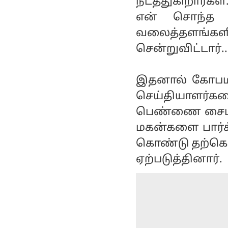
நடத்துகிறார்கள
என் சொந்த ஊ
வலைத்தளங்களில
சென்றுவிட்டார்..
இதனால் கோபமடை
செய்தியாளர்களை
பெண்ணை சைபர் ப
மகன்களை பார்
கொண்டு தற்கொல
ஏற்படுத்தினார்.