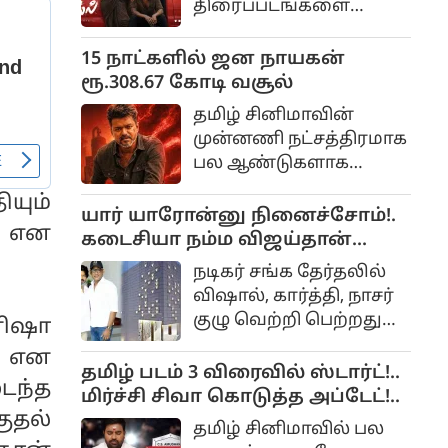
திரைப்படங்களை
தமிழில் மமிதா பைஜூ
இயக்கிய அருண்
நடித்திருந்தார்.
மாதேஸ்வரன்
15 நாட்களில் ஜன நாயகன்
இயக்கத்தில்
ரூ.308.67 கோடி வசூல்
உருவாகியிருக்கும்
தமிழ் சினிமாவின்
திரைப்படம்தான் டிசி.
முன்னணி நட்சத்திரமாக
இந்த படத்தில்
பல ஆண்டுகளாக
இயக்குனர் லோகேஷ்
ரசிகர்களை கவர்ந்து
கனகராஜ்
யும்
வரும் தளபதி விஜய்,
யார் யாரோன்னு நினைச்சோம்!.
முதல்முறையாக
ு என
அரசியலில் முழுநேரமாக
கடைசியா நம்ம விஜய்தான்
கதாநாயகனாக
கவனம் செலுத்தும்
திறந்துவைப்பார்!. விஷால்
நடித்திருக்கிறார்.
நடிகர் சங்க தேர்தலில்
நெகிழ்ச்சி!..
விஷால், கார்த்தி, நாசர்
குழு வெற்றி பெற்றதுமே
னிஷா
நாங்கள் நடிகர் சங்க
ு என
கட்டிடத்தை கட்டி
தமிழ் படம் 3 விரைவில் ஸ்டார்ட்!..
ைந்த
முடிப்போம்.
மிர்ச்சி சிவா கொடுத்த அப்டேட்!..
தல்
தமிழ் சினிமாவில் பல