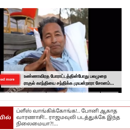
உண்ணாவிரத போராட்டத்தின்போது பலமுறை
ead more
ராகுல் காந்தியை சந்திக்க முயன்றாரா சோனம்
வாங்சுக் மனைவி.. ஆனால் பலனில்லை...
ப்ளீஸ் வாங்கிக்கோங்க!.. போனி ஆகாத
யில்
வாரணாசி!.. ராஜமவுலி படத்துக்கே இந்த
நிலைமையா?!...