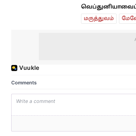
வெப்துனியாவைப் ப
மரு‌த்துவ‌ம்
மேலே