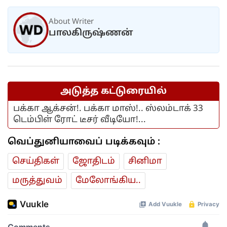
About Writer
பாலகிருஷ்ணன்
அடுத்த கட்டுரையில்
பக்கா ஆக்சன்!. பக்கா மாஸ்!.. ஸ்லம்டாக் 33
டெம்பிள் ரோட் டீசர் வீடியோ!...
வெப்துனியாவைப் படிக்கவும் :
செய்திகள்
ஜோ‌திட‌ம்
சினிமா
மரு‌த்துவ‌ம்
மேலோங்கிய..