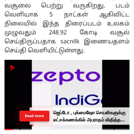
வசூலை பெற்று வருகிறது. படம்
வெளியாக 5 நாட்கள் ஆகிவிட்ட
நிலையில் இந்த திரைப்படம் உலகம்
முழுவதும் 248.92 கோடி வசூல்
செய்திருப்பதாக sacnilk இணையதளம்
செய்தி வெளியிட்டுள்ளது.
ஜெப்டோ , புக்மைஷோ செயலிகளுக்கு
Read more
லட்சக்கணக்கில் அபராதம் விதித்த
மத்திய அரசு.. என்ன காரணம்?