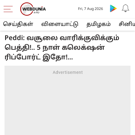
Fri, 7 Aug 2026
செய்திகள்
விளையா‌ட்டு
த‌மிழக‌ம்
சினி
Peddi: வசூலை வாரிக்குவிக்கும்
பெத்தி!.. 5 நாள் கலெக்‌ஷன்
ரிப்போர்ட் இதோ!...