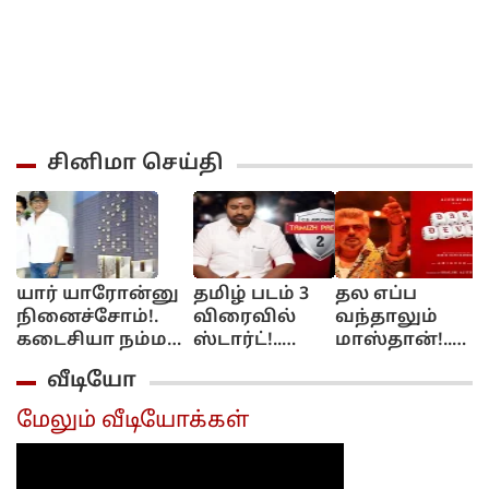
சினிமா செய்தி
யார் யாரோன்னு
தமிழ் படம் 3
தல எப்ப
ஆ
நினைச்சோம்!.
விரைவில்
வந்தாலும்
ர
கடைசியா நம்ம
ஸ்டார்ட்!..
மாஸ்தான்!..
விஜய்தான்
மிர்ச்சி சிவா
டேர் டெவில்
ப
வீடியோ
திறந்துவைப்பார்!.
கொடுத்த
ரிலீஸுக்கு
D
விஷால்
அப்டேட்!..
முன்பே 185
ச
மேலும் வீடியோக்கள்
நெகிழ்ச்சி!..
கோடி
பிஸ்னஸ்!..