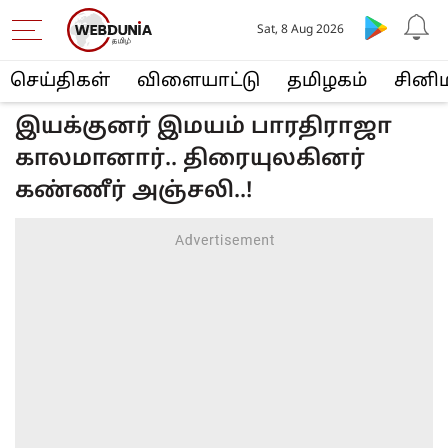
Sat, 8 Aug 2026
செய்திகள்
விளையா‌ட்டு
த‌மிழக‌ம்
சினி
இயக்குனர் இமயம் பாரதிராஜா
காலமானார்.. திரையுலகினர்
கண்ணீர் அஞ்சலி..!