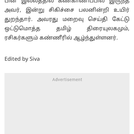
பின் இல்லத்தில் கண்காணிப்பில் இருந்த
அவர், இன்று சிகிச்சை பலனின்றி உயிர்
துறந்தார். அவரது மறைவு செய்தி கேட்டு
ஒட்டுமொத்த தமிழ் திரையுலகமும்,
ரசிகர்களும் கண்ணீரில் ஆழ்ந்துள்ளனர்.
Edited by Siva
உண்ணாவிரத போராட்டத்தின்போது
Read more
பலமுறை ராகுல் காந்தியை சந்திக்க