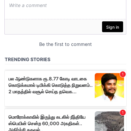
வெப்துனியாவைப் படிக்கவும் :
செய்திகள்
ஜோ‌திட‌ம்
சினிமா
மரு‌த்துவ‌ம்
மேலோங்கிய..