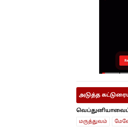
R
அடுத்த கட்டுரை
வெப்துனியாவைப் ப
மரு‌த்துவ‌ம்
மேலே