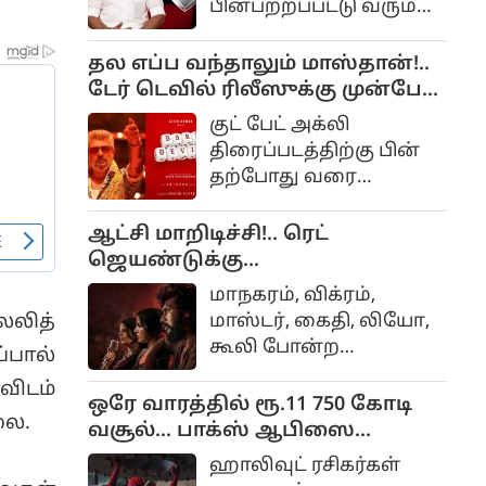
பின்பற்றப்பட்டு வரும்
பல கிரீன்ச் சீன்களை
மையமாக வைத்து
தல எப்ப வந்தாலும் மாஸ்தான்!..
உருவாக்கப்பட்ட
டேர் டெவில் ரிலீஸுக்கு முன்பே
திரைப்படம் தமிழ் படம்.
185 கோடி பிஸ்னஸ்!..
குட் பேட் அக்லி
இந்த படத்தை சி.எஸ்
திரைப்படத்திற்கு பின்
அமுதன் இயக்க மிர்ச்சி
தற்போது வரை
சிவா கதாநாயகனாக
அஜித்தின் புதிய படம்
நடித்திருந்தார்.
துவங்கப்படவில்லை.
ஆட்சி மாறிடிச்சி!.. ரெட்
ஜெயண்டுக்கு
பயப்படமாட்டோம்!.. DC-க்கு வந்த
மாநகரம், விக்ரம்,
சிக்கல்!..
மாஸ்டர், கைதி, லியோ,
லலித்
கூலி போன்ற
்பால்
படங்களை இயக்கிய
விடம்
லோகேஷ் கனகராஜ்
ஒரே வாரத்தில் ரூ.11 750 கோடி
லை.
கதாநாயகனாக
வசூல்... பாக்ஸ் ஆபிஸை
நடித்திருக்கும்
கலக்கும் ஸ்பைடர்-மேன்:
ஹாலிவுட் ரசிகர்கள்
திரைப்படம் டிசி.
பிராண்ட் நியூ டே