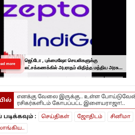
ஜெப்டோ , புக்மைஷோ செயலிகளுக்கு
ead more
லட்சக்கணக்கில் அபராதம் விதித்த மத்திய அரசு..
என்ன காரணம்?
எனக்கு வேலை இருக்கு.. உள்ள போய்டுவேன்
யில்
ரசிகர்களிடம் கோபப்பட்ட இளையராஜா!..
டிக்கவும் :
செய்திகள்
ஜோ‌திட‌ம்
சினிமா
ாங்கிய..