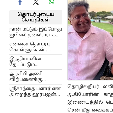
தொடர்புடைய
செய்திகள்
நான் மட்டும் இப்போது
ஐபிஎல் தலைவராக
இருந்திருந்தால்
என்னை தொடர்பு
லக்னோ அணியை
கொள்ளுங்கள்..
தடை செய்திருப்பேன்:
நாட்டை விட்டு
லலித் மோடி
இந்தியாவின்
ஓடிப்போன லலித்
தேடப்படும்
மோடி, காவ்யா
குற்றவாளி விஜய்
மாறனுக்கு சொன்ன
ஆர்சிபி அணி
மல்லையாவின்
மெசேஜ்..
விற்பனைக்கு
பிறந்த நாள் விழா..
வருகிறதா? ஐபிஎல்
தொழிலதிபர் லலித
லலித் மோடி
ஸ்ரீசாந்தை பளார் என
அரங்கில் பெரும்
பங்கேற்பு
ஆகியோரின் காத
அறைந்த ஹர்பஜன்
பரபரப்பு!
சிங்! Unseen
இணையத்தில் பெர
வீடியோவை
சென் மீது வைக்கப
வெளியிட்ட லலித்