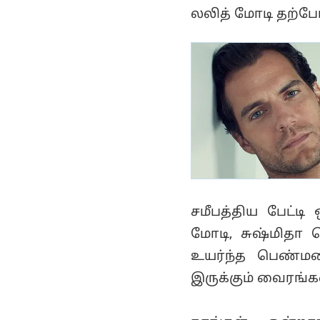
மோடி! - அதிர்ச்சியில்
லலித் மோடி தற்போத
ரசிகர்கள்!
சமீபத்திய பேட்ட
மோடி, சுஷ்மிதா 
உயர்ந்த பெண்மணி 
இருக்கும் வைரங்