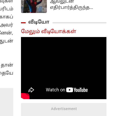
ுகள்
ஆவலுடன்
எதிர்பார்த்திருந்த
ரிடம்
ஸ்பைடர்-மேன்: பிராண்ட்
ாகப்
நியூ டே திரைப்படம்
வீடியோ
 அவர்
உலகம் முழுவதும்
மேலும் வீடியோக்கள்
வெற்றிகரமாக
னேன்,
திரையரங்குகளில்
ுடன்
 தான்
்தையே