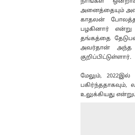
நாங்கள் ஒன்ற
அனைத்தையும் அவர
காதலன் போலத்த
பழகினார் என்று
தங்கத்தை தேடுப
அவர்தான் அந்த
குறிப்பிட்டுள்ளார்.
மேலும், 2022இல
பகிர்ந்ததாகவும
உலுக்கியது என்றும