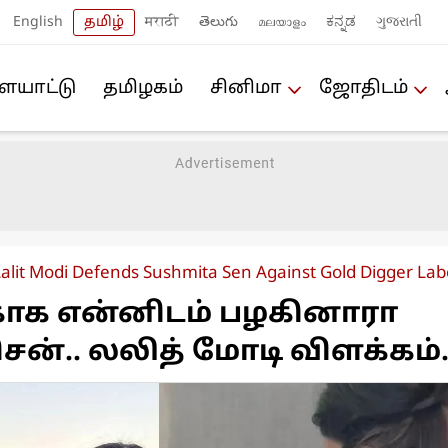
English
தமிழ்
मराठी
తెలుగు
മലയാളം
ಕನ್ನಡ
ગુજરાતી
யா‌ட்டு
த‌மிழக‌ம்
சினிமா
ஜோ‌திட‌ம்
Lalit Modi Defends Sushmita Sen Against Gold Digger Lab
ாக என்னிடம் பழகினாரா
ென்.. லலித் மோடி விளக்கம்..