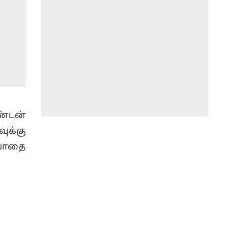
ண்டன்
ுக்கு
யாதை