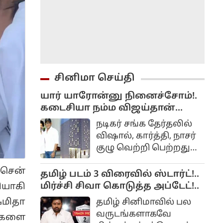
சினிமா செய்தி
யார் யாரோன்னு நினைச்சோம்!.
கடைசியா நம்ம விஜய்தான்
திறந்துவைப்பார்!. விஷால்
நடிகர் சங்க தேர்தலில்
நெகிழ்ச்சி!..
விஷால், கார்த்தி, நாசர்
குழு வெற்றி பெற்றதுமே
நாங்கள் நடிகர் சங்க
 சென்
கட்டிடத்தை கட்டி
தமிழ் படம் 3 விரைவில் ஸ்டார்ட்!..
முடிப்போம்.
மிர்ச்சி சிவா கொடுத்த அப்டேட்!..
யாகி
்மிதா
தமிழ் சினிமாவில் பல
வருடங்களாகவே
ங்களை