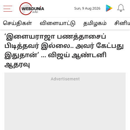
Sun, 9 Aug 2026
செய்திகள்
விளையா‌ட்டு
த‌மிழக‌ம்
சினி
‘இளையராஜா பணத்தாசைப்
பிடித்தவர் இல்லை.. அவர் கேட்பது
இதுதான்’ … விஜய் ஆண்டனி
ஆதரவு