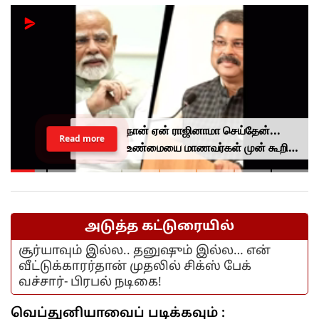
நான் ஏன் ராஜினாமா செய்தேன்...
Read more
உண்மையை மாணவர்கள் முன் கூறிய
தர்மேந்திர பிரதான்...
அடுத்த கட்டுரையில்
சூர்யாவும் இல்ல.. தனுஷும் இல்ல… என்
வீட்டுக்காரர்தான் முதலில் சிக்ஸ் பேக்
வச்சார்- பிரபல் நடிகை!
வெப்துனியாவைப் படிக்கவும் :