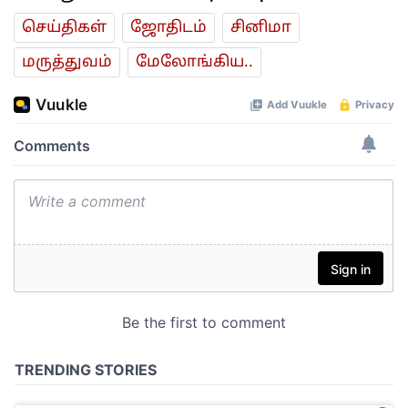
செய்திகள்
ஜோ‌திட‌ம்
சினிமா
மரு‌த்துவ‌ம்
மேலோங்கிய..