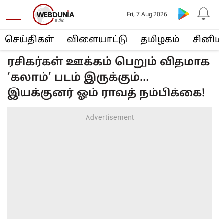
Fri, 7 Aug 2026
செய்திகள்
விளையா‌ட்டு
த‌மிழக‌ம்
சினி
ரசிகர்கள் ஊக்கம் பெறும் விதமாக
‘கலாம்’ படம் இருக்கும்…
இயக்குனர் ஓம் ராவத் நம்பிக்கை!