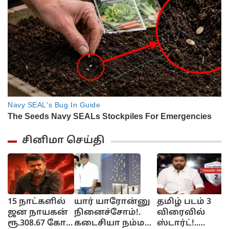
சினிமா செய்தி
15 நாட்களில்
யார் யாரோன்னு
தமிழ் படம் 3
த
ஜன நாயகன்
நினைச்சோம்!.
விரைவில்
வ
ரூ.308.67 கோடி
கடைசியா நம்ம
ஸ்டார்ட்!..
ம