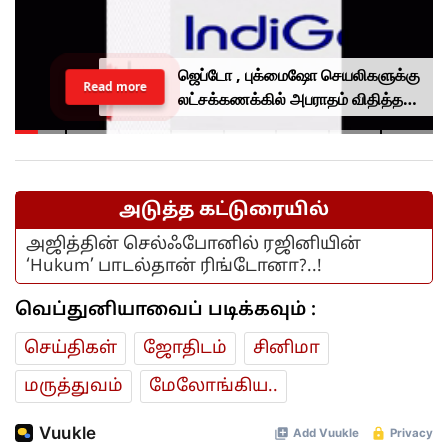
ஜெப்டோ , புக்மைஷோ செயலிகளுக்கு
Read more
லட்சக்கணக்கில் அபராதம் விதித்த
மத்திய அரசு.. என்ன காரணம்?
அடுத்த கட்டுரையில்
அஜித்தின் செல்ஃபோனில் ரஜினியின்
‘Hukum’ பாடல்தான் ரிங்டோனா?..!
வெப்துனியாவைப் படிக்கவும் :
செய்திகள்
ஜோ‌திட‌ம்
சினிமா
மரு‌த்துவ‌ம்
மேலோங்கிய..