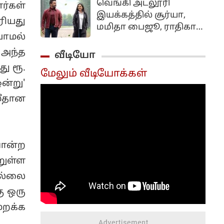
வெங்கி அட்லூரி
ர்கள்
பேட்டியில் தனது அப்பா
இயக்கத்தில் சூர்யா,
ஜோசப் விஜய்
ரியது
மமிதா பைஜூ, ராதிகா
தமிழகத்தின்
ாமல்
ஆகியோர் முக்கிய
முதலமைச்சரானது
வேடத்தில் நடித்துள்ள
 அந்த
வீடியோ
பற்றி மிகவும்
திரைப்படம் விஸ்வநாத்
ு ரூ.
பெருமையாக
மேலும் வீடியோக்கள்
அண்ட் சன்ஸ்.
பேசியிருந்தார்.
ன்று'
 மீதான
போன்ற
றுள்ள
ில்லை
ு ஒரு
மறக்க