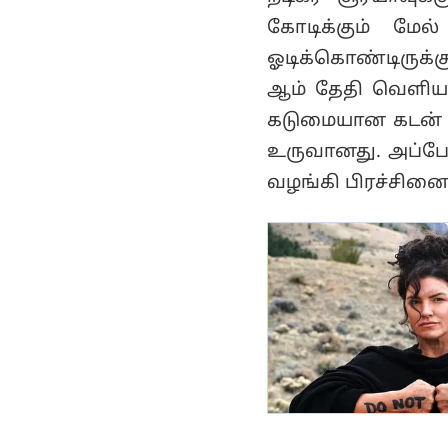
போலீசார் அதிரடி!..
கோடிக்கும் மேல
ஓடிக்கொண்டிருக்கும
ஆம் தேதி வெளியாக
கடுமையான கடன் ந
உருவானது. அப்போ
வழங்கி பிரச்சினைய