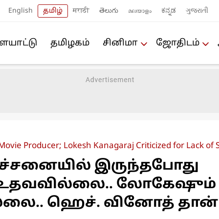
English
தமிழ்
मराठी
తెలుగు
മലയാളം
ಕನ್ನಡ
ગુજરાતી
யா‌ட்டு
த‌மிழக‌ம்
சினிமா
ஜோ‌திட‌ம்
 Movie Producer; Lokesh Kanagaraj Criticized for Lack of
பிரச்சனையில் இருந்தபோது
் உதவவில்லை.. லோகேஷும்
ை.. ஹெச். வினோத் தான்