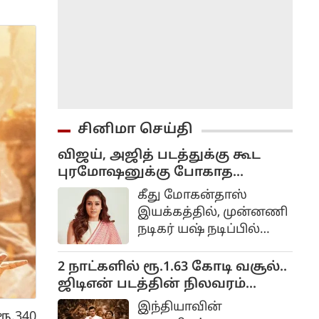
சினிமா செய்தி
விஜய், அஜித் படத்துக்கு கூட
புரமோஷனுக்கு போகாத
நயன்தாரா.. யஷ் படத்தில் மட்டும்
கீது மோகன்தாஸ்
ஆஜர்...
இயக்கத்தில், முன்னணி
நடிகர் யஷ் நடிப்பில்
மிகவும்
எதிர்பார்க்கப்படும்
2 நாட்களில் ரூ.1.63 கோடி வசூல்..
திரைப்படம் ‘டாக்ஸிக்’.
ஜிடிஎன் படத்தின் நிலவரம்
இத்திரைப்படத்தில்
இதுதான்!
இந்தியாவின்
கியாரா அத்வானி,
ூ.340