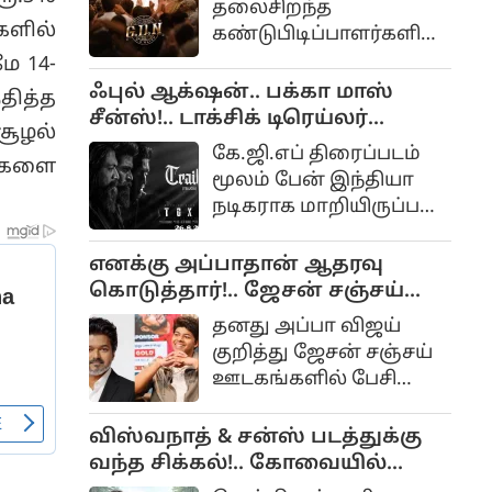
தலைசிறந்த
நயன்தாரா, ருக்மணி
களில்
கண்டுபிடிப்பாளர்களில்
வசந்த் உள்ளிட்ட பல
ஒருவரான
மே 14-
நட்சத்திரங்கள்
ஜி.டி.நாயுடுவின்
ஃபுல் ஆக்‌ஷன்.. பக்கா மாஸ்
தித்த
இணைந்து
வாழ்க்கையை
சீன்ஸ்!.. டாக்சிக் டிரெய்லர்
நடித்துள்ளனர். வரும் 26-
சூழல்
மையமாக வைத்து
வீடியோ ரிலீஸ்...
ம் தேதி படம்
கே.ஜி.எப் திரைப்படம்
ங்களை
உருவாகியுள்ள
திரையரங்குகளில்
மூலம் பேன் இந்தியா
திரைப்படம் ஜிடிஎன் (G.
வெளியாகவுள்ள
நடிகராக மாறியிருப்பவர்
நிலையில், இதற்கான
யாஷ். கே.ஜி. எப் முதல்
ட்ரெய்லர் வெளியீட்டு
மற்றும் இரண்டாம்
எனக்கு அப்பாதான் ஆதரவு
விழா பெங்களூருவில்
பாகங்கள் கன்னடத்தில்
கொடுத்தார்!.. ஜேசன் சஞ்சய்
நேற்று கோலாகலமாக
உருவானாலும்
பேட்டி!...
தனது அப்பா விஜய்
நடைபெற்றது.
தெலுங்கு, தமிழ், ஹிந்தி
குறித்து ஜேசன் சஞ்சய்
போன்ற மொழிகளில் டப்
ஊடகங்களில் பேசி
செய்யப்பட்டு இந்தியா
வரும் விஷயங்கள்
முழுவதும் பல கோடி
கவனத்தை ஈர்த்து
விஸ்வநாத் & சன்ஸ் படத்துக்கு
வசூலை அள்ளியது.
வருகிறது. சில
வந்த சிக்கல்!.. கோவையில்
நாட்களுக்கு அளித்த
வெளியாகுமா?...