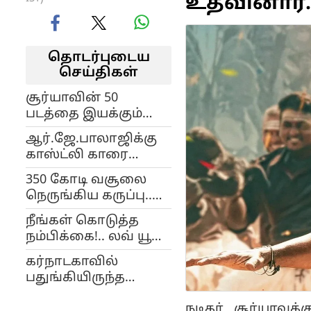
உதவினார்..
தொடர்புடைய
செய்திகள்
சூர்யாவின் 50
படத்தை இயக்கும்
நெல்சன்?!.. இது வேற
ஆர்.ஜே.பாலாஜிக்கு
லெவல் காம்போ!.
காஸ்ட்லி காரை
பரிசளித்த சூர்யா!..
350 கோடி வசூலை
இதான் மேட்டரா!..
நெருங்கிய கருப்பு..
சூர்யாவுக்கு ஒரு
நீங்கள் கொடுத்த
சூப்பர் ஹிட்!..
நம்பிக்கை!.. லவ் யூ
படக்குழு அறிவிப்பு!..
சார்!.. கருப்பு
கர்நாடகாவில்
ஹீரோவை சந்தித்த
பதுங்கியிருந்த
ஆர்.ஜே.பாலாஜி!..
செய்தியாளர் முக்தார்
நடிகர் சூர்யாவுக
கைது!.. தமிழக