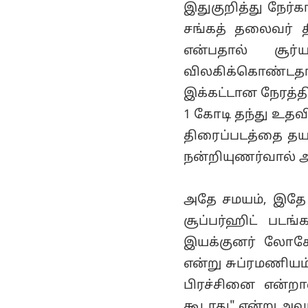
இதுகுறித்து நேர
சங்கத் தலைவர் த
என்பதால் சூர்
விலகிக்கொண்டதாக
இக்கட்டான நேரத்த
1 கோடி தந்து உதவி
திரைப்படத்தை தயார
நன்றியுணர்வால் 
அதே சமயம், இதே த
சூப்பர்ஹிட் படங
இயக்குனர் லோகே
என்று சுப்ரமணியம்
பிரச்சினை என்றா
கூடாது" என்று அ