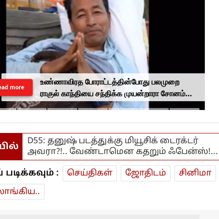
உண்ணாவிரத போராட்டத்தின்போது பலமுறை
ead more
ராகுல் காந்தியை சந்திக்க முயன்றாரா சோனம்
வாங்சுக் மனைவி.. ஆனால் பலனில்லை...
D55: தனுஷ் படத்துக்கு மியூசிக் டைரக்டர்
யில்
அவரா?!.. வேண்டாமென கதறும் ஃபேன்ஸ்!...
டிக்கவும் :
செய்திகள்
ஜோ‌திட‌ம்
சினிமா
ாங்கிய..