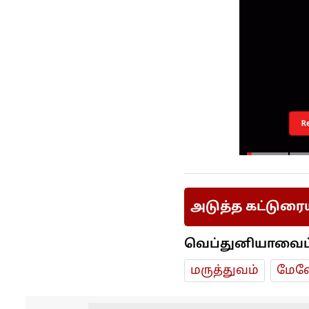
R
அடுத்த கட்டுரை
வெப்துனியாவைப் ப
மரு‌த்துவ‌ம்
மேலே