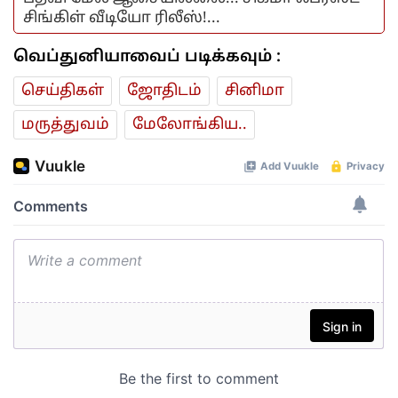
சிங்கிள் வீடியோ ரிலீஸ்!...
வெப்துனியாவைப் படிக்கவும் :
செய்திகள்
ஜோ‌திட‌ம்
சினிமா
மரு‌த்துவ‌ம்
மேலோங்கிய..