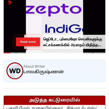
ஜெப்டோ , புக்மைஷோ செயலிகளுக்கு
Read more
லட்சக்கணக்கில் அபராதம் விதித்த
மத்திய அரசு.. என்ன காரணம்?
About Writer
பாலகிருஷ்ணன்
அடுத்த கட்டுரையில்
பதவி மேல் ஆசையில்லை!.. சிக்மா ஃபர்ஸ்ட்