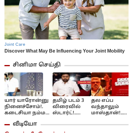
சினிமா செய்தி
யார் யாரோன்னு
தமிழ் படம் 3
தல எப்ப
ஆ
நினைச்சோம்!.
விரைவில்
வந்தாலும்
ர
கடைசியா நம்ம
ஸ்டார்ட்!..
மாஸ்தான்!..
விஜய்தான்
மிர்ச்சி சிவா
டேர் டெவில்
ப
வீடியோ
திறந்துவைப்பார்!.
கொடுத்த
ரிலீஸுக்கு
D
விஷால்
அப்டேட்!..
முன்பே 185
ச