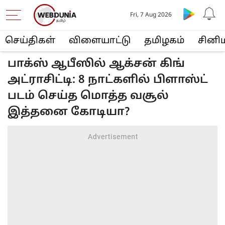
Fri, 7 Aug 2026
செய்திகள்
விளையா‌ட்டு
த‌மிழக‌ம்
சினி
பாக்ஸ் ஆபீஸில் ஆக்சன் கிங்
அட்ராசிட்டி: 8 நாட்களில் பிளாஸ்ட்
படம் செய்த மொத்த வசூல்
இத்தனை கோடியா?