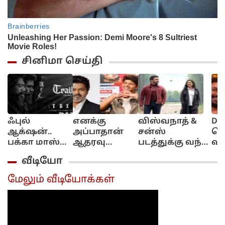
சினிமா செய்தி
ஃபுல்
எனக்கு
விஸ்வநாத் &
DC 
ஆக்‌ஷன்..
அப்பாதான்
சன்ஸ்
ரெ
பக்கா மாஸ்
ஆதரவு
படத்துக்கு வந்த
வரு
சீன்ஸ்!..
கொடுத்தார்!..
சிக்கல்!..
வா
வீடியோ
டாக்சிக்
ஜேசன் சஞ்சய்
கோவையில்
ச
டிரெய்லர்
பேட்டி!...
வெளியாகுமா?...
சூர
மேலும் வீடியோக்கள்
வீடியோ
ரிலீஸ்...