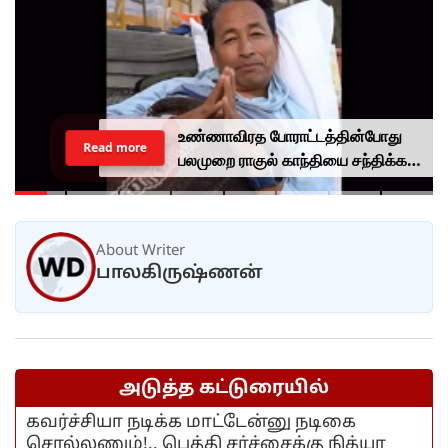
உண்ணாவிரத போராட்டத்தின்போது
Read more
பலமுறை ராகுல் காந்தியை சந்திக்க
முயன்றாரா சோனம் வாங்சுக்
மனைவி.. ஆனால் பலனில்லை...
About Writer
பாலகிருஷ்ணன்
அடுத்த கட்டுரையில்
கவர்ச்சியா நடிக்க மாட்டேன்னு நடிகை
சொல்லணும்!.. பெத்தி சர்ச்சைக்கு நித்யா