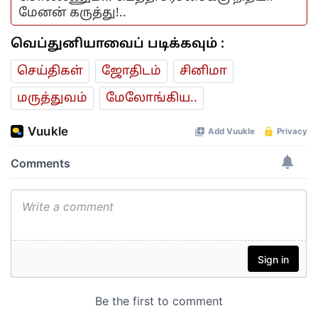
மேனன் கருத்து!..
வெப்துனியாவைப் படிக்கவும் :
செய்திகள்
ஜோ‌திட‌ம்
சினிமா
மரு‌த்துவ‌ம்
மேலோங்கிய..