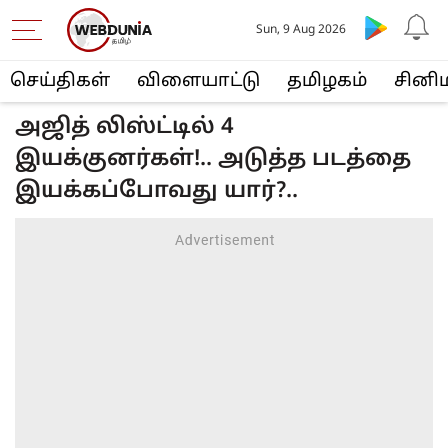
Sun, 9 Aug 2026
செய்திகள்
விளையா‌ட்டு
த‌மிழக‌ம்
சினி
அஜித் லிஸ்ட்டில் 4
இயக்குனர்கள்!.. அடுத்த படத்தை
இயக்கப்போவது யார்?..