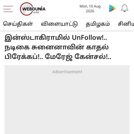
Mon, 10 Aug
2026
செய்திகள்
விளையா‌ட்டு
த‌மிழக‌ம்
சினி
இன்ஸ்டாகிராமில் UnFollow!..
நடிகை சுனைனாவின் காதல்
பிரேக்கப்!.. மேரேஜ் கேன்சல்!..