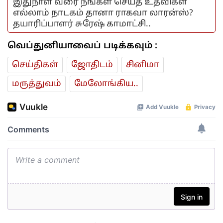
இதுநாள் வரை நீங்கள் செய்த உதவிகள்
எல்லாம் நாடகம் தானா ராகவா லாரன்ஸ்?
தயாரிப்பாளர் சுரேஷ் காமாட்சி..
வெப்துனியாவைப் படிக்கவும் :
செய்திகள்
ஜோ‌திட‌ம்
சினிமா
மரு‌த்துவ‌ம்
மேலோங்கிய..