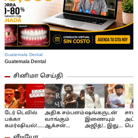
சினிமா செய்தி
டேர் டெவில்
அதிக சம்பளம்
ஷங்கருடன்
சாமி
பக்கா
வாங்கும்
இணையும்
அப்ப
கமர்ஷியல்!..
ஆக்சன்
அஜித்!.. இது
பொண
அஜித் சார்
ஹீரோ
செம அப்டேட்!..
இல்
வீடியோ