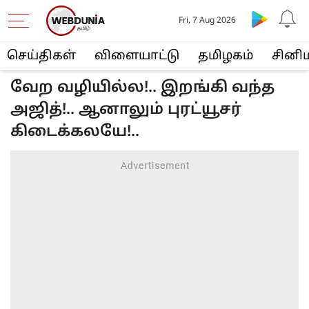
Fri, 7 Aug 2026
செய்திகள்
விளையா‌ட்டு
த‌மிழக‌ம்
சினி
வேற வழியில்ல!.. இறங்கி வந்த
அஜித்!.. ஆனாலும் புரட்யூசர்
கிடைக்கலயே!..