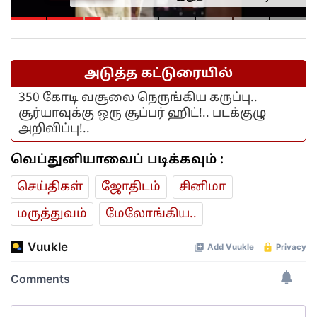
காலில் பார்த்த கொடுமை.. மனிதம்
மரத்துவிட்டதா?
அடுத்த கட்டுரையில்
350 கோடி வசூலை நெருங்கிய கருப்பு..
சூர்யாவுக்கு ஒரு சூப்பர் ஹிட்!.. படக்குழு
அறிவிப்பு!..
வெப்துனியாவைப் படிக்கவும் :
செய்திகள்
ஜோ‌திட‌ம்
சினிமா
மரு‌த்துவ‌ம்
மேலோங்கிய..