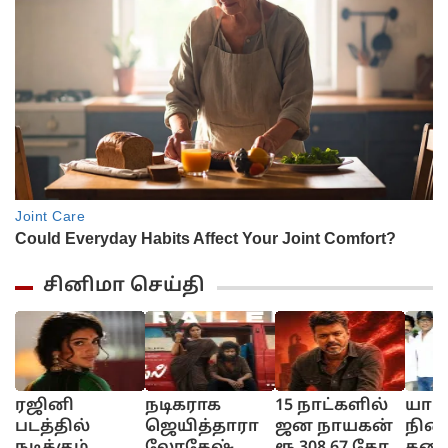
சினிமா செய்தி
ரஜினி
நடிகராக
15 நாட்களில்
யார
படத்தில்
ஜெயித்தாரா
ஜன நாயகன்
நின