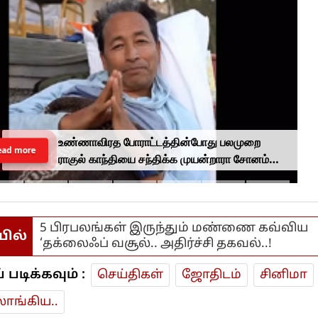
உண்ணாவிரத போராட்டத்தின்போது பலமுறை
ead more
ராகுல் காந்தியை சந்திக்க முயன்றாரா சோனம்
வாங்சுக் மனைவி.. ஆனால் பலனில்லை...
5 பிரபலங்கள் இருந்தும் மண்ணை கவ்விய
யில்
‘தக்லைஃப் வசூல்.. அதிர்ச்சி தகவல்..!
டிக்கவும் :
செய்திகள்
ஜோ‌திட‌ம்
சினிமா
ாங்கிய..