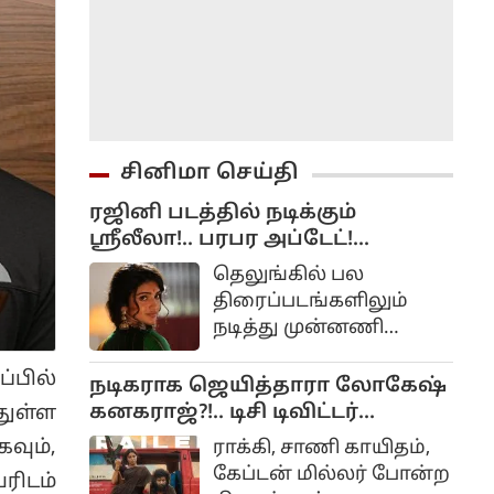
சினிமா செய்தி
ரஜினி படத்தில் நடிக்கும்
ஸ்ரீலீலா!.. பரபர அப்டேட்!...
தெலுங்கில் பல
திரைப்படங்களிலும்
நடித்து முன்னணி
நடிகையாக
்பில்
மாறியிருப்பவர் ஸ்ரீலீலா.
நடிகராக ஜெயித்தாரா லோகேஷ்
பாலையா நடித்து சூப்பர்
கனகராஜ்?!.. டிசி டிவிட்டர்
துள்ள
ஹிட் அடித்த பகவந்த்
விமர்சனம்...
வும்,
ராக்கி, சாணி காயிதம்,
கேசரி படத்தில் ஸ்ரீலீலா
கேப்டன் மில்லர் போன்ற
ரிடம்
நடித்த வேடத்தில்தான்