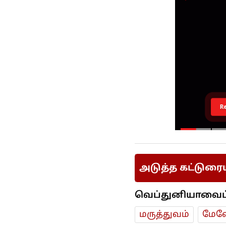
R
அடுத்த கட்டுரை
வெப்துனியாவைப் ப
மரு‌த்துவ‌ம்
மேலே