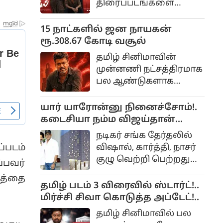
திரைப்படங்களை
தமிழில் மமிதா பைஜூ
இயக்கிய அருண்
நடித்திருந்தார்.
மாதேஸ்வரன்
15 நாட்களில் ஜன நாயகன்
இயக்கத்தில்
ரூ.308.67 கோடி வசூல்
உருவாகியிருக்கும்
தமிழ் சினிமாவின்
திரைப்படம்தான் டிசி.
முன்னணி நட்சத்திரமாக
இந்த படத்தில்
பல ஆண்டுகளாக
இயக்குனர் லோகேஷ்
ரசிகர்களை கவர்ந்து
கனகராஜ்
வரும் தளபதி விஜய்,
யார் யாரோன்னு நினைச்சோம்!.
முதல்முறையாக
அரசியலில் முழுநேரமாக
கடைசியா நம்ம விஜய்தான்
கதாநாயகனாக
கவனம் செலுத்தும்
திறந்துவைப்பார்!. விஷால்
நடித்திருக்கிறார்.
நடிகர் சங்க தேர்தலில்
நெகிழ்ச்சி!..
விஷால், கார்த்தி, நாசர்
்படம்
குழு வெற்றி பெற்றதுமே
்பவர்
நாங்கள் நடிகர் சங்க
டத்தை
கட்டிடத்தை கட்டி
தமிழ் படம் 3 விரைவில் ஸ்டார்ட்!..
முடிப்போம்.
மிர்ச்சி சிவா கொடுத்த அப்டேட்!..
தமிழ் சினிமாவில் பல