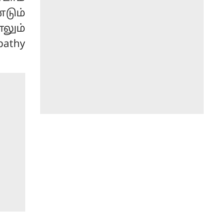
டும்
லும்
athy