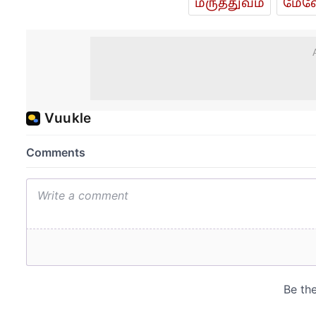
மரு‌த்துவ‌ம்
மேலே