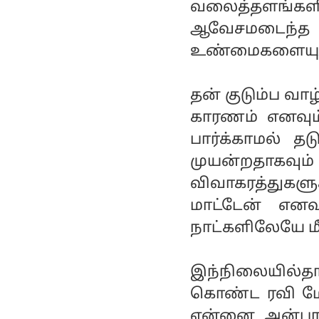
வலைத்தளங்கள
ஆவேசமடைந்த
உண்மைகளையும் 
தன் குடும்ப வ
காரணம் எனவும
பார்க்காமல் 
முயன்றதாகவும்
விவாகரத்துகளுக
மாட்டேன் எனவ
நாட்களிலேயே மீ
இந்நிலையில்தான
கொண்ட ரவி மோ
என்னை அன்பால் 