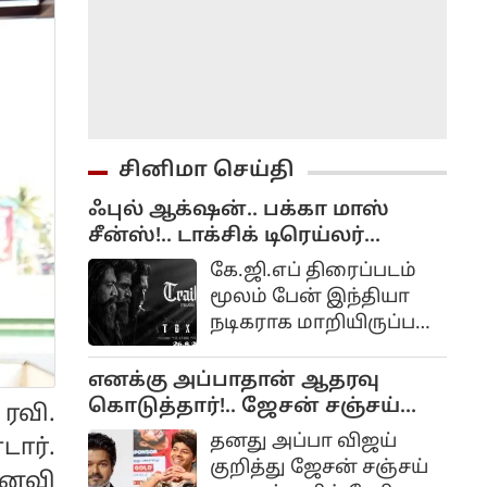
சினிமா செய்தி
ஃபுல் ஆக்‌ஷன்.. பக்கா மாஸ்
சீன்ஸ்!.. டாக்சிக் டிரெய்லர்
வீடியோ ரிலீஸ்...
கே.ஜி.எப் திரைப்படம்
மூலம் பேன் இந்தியா
நடிகராக மாறியிருப்பவர்
யாஷ். கே.ஜி. எப் முதல்
மற்றும் இரண்டாம்
எனக்கு அப்பாதான் ஆதரவு
பாகங்கள் கன்னடத்தில்
கொடுத்தார்!.. ஜேசன் சஞ்சய்
ரவி.
உருவானாலும்
பேட்டி!...
தனது அப்பா விஜய்
ார்.
தெலுங்கு, தமிழ், ஹிந்தி
குறித்து ஜேசன் சஞ்சய்
னைவி
போன்ற மொழிகளில் டப்