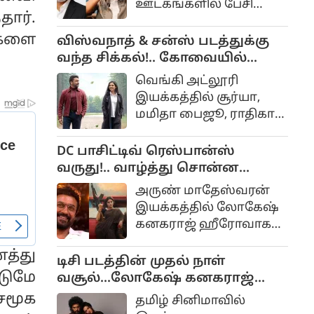
ஊடகங்களில் பேசி
செய்யப்பட்டு இந்தியா
தார்.
வரும் விஷயங்கள்
முழுவதும் பல கோடி
கவனத்தை ஈர்த்து
்களை
விஸ்வநாத் & சன்ஸ் படத்துக்கு
வசூலை அள்ளியது.
வருகிறது. சில
வந்த சிக்கல்!.. கோவையில்
நாட்களுக்கு அளித்த
வெளியாகுமா?...
வெங்கி அட்லூரி
பேட்டியில் தனது அப்பா
இயக்கத்தில் சூர்யா,
ஜோசப் விஜய்
மமிதா பைஜூ, ராதிகா
தமிழகத்தின்
ஆகியோர் முக்கிய
முதலமைச்சரானது
வேடத்தில் நடித்துள்ள
DC பாசிட்டிவ் ரெஸ்பான்ஸ்
பற்றி மிகவும்
திரைப்படம் விஸ்வநாத்
வருது!.. வாழ்த்து சொன்ன
பெருமையாக
அண்ட் சன்ஸ்.
சூர்யா!..
பேசியிருந்தார்.
அருண் மாதேஸ்வரன்
இயக்கத்தில் லோகேஷ்
கனகராஜ் ஹீரோவாக
நடித்து நேற்று
த்து
வெளியான திரைப்படம்
டிசி படத்தின் முதல் நாள்
டிசி
்டுமே
வசூல்...லோகேஷ் கனகராஜ்
செஞ்ச தரமான சம்பவம்!
சமூக
தமிழ் சினிமாவில்