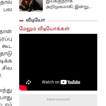
இயக்குநராக
தால்
அறிமுகமாகி, இன்று
் பல
முன்னணி
இயக்குநர்களில்
வீடியோ
ஒருவராக வலம்
மேலும் வீடியோக்கள்
வருபவர் லோகேஷ்
தான்
கனகராஜ். மாநகரம்
ப்பு
 கூட
தோடு
ிக்க
 சில
.
ந்து
போது
டாம்