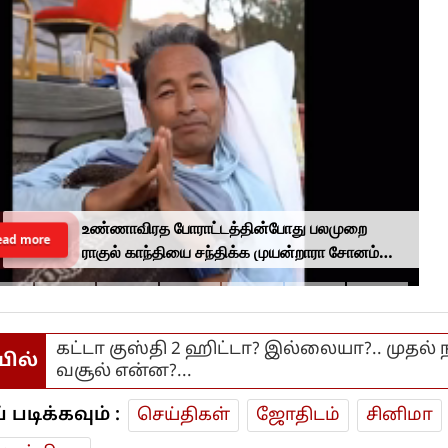
உண்ணாவிரத போராட்டத்தின்போது பலமுறை
ead more
ராகுல் காந்தியை சந்திக்க முயன்றாரா சோனம்
வாங்சுக் மனைவி.. ஆனால் பலனில்லை...
கட்டா குஸ்தி 2 ஹிட்டா? இல்லையா?.. முதல் 
யில்
வசூல் என்ன?...
டிக்கவும் :
செய்திகள்
ஜோ‌திட‌ம்
சினிமா