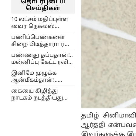
தொடர்புடைய
செய்திகள்
10 லட்சம் மதிப்புள்ள
வைர நெக்லஸ்
திருட்டு!. ரவி மோகன்
பணிப்பெண்களை
வீட்டில் நடந்தது
சிறை பிடித்தாரா ரவி
என்ன?...
மோகன்?!.. நடந்தது
பண்ணது தப்புதான்!..
என்ன?...
மன்னிப்பு கேட்ட ரவி
மோகன்!.. நடந்தது
இனிமே முழுக்க
என்ன?...
ஆன்மீகம்தான்!..
ஆளே மாறிய ரவி
கையை கிழித்து
மோகன்!.. வைரல்
நாடகம் நடத்தியது
போட்டோ!...
யார் என்பதை
நிரூபிப்போம்!.. ரவி
தமிழ் சினிமாவி
மோகன் மாமியார்
ஆர்த்தி என்பவ
பேட்டி!..
இவர்களுக்கு இ