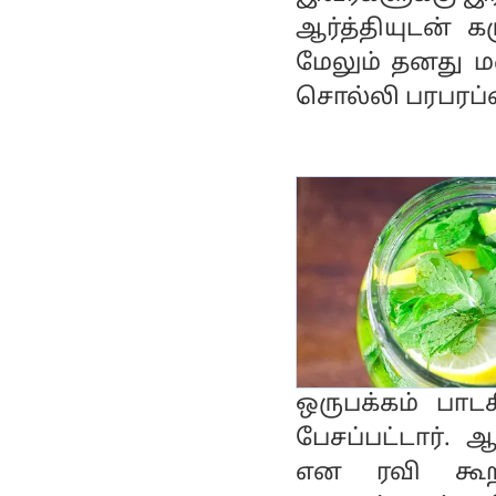
ஆர்த்தியுடன் க
மேலும் தனது ம
சொல்லி பரபரப்ப
ஒருபக்கம் ப
பேசப்பட்டார். 
என ரவி கூறி