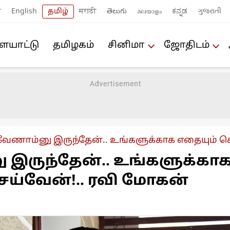
ी
English
தமிழ்
मराठी
తెలుగు
മലയാളം
ಕನ್ನಡ
ગુજરાતી
யா‌ட்டு
த‌மிழக‌ம்
சினிமா
ஜோ‌திட‌ம்
வேணாம்னு இருந்தேன்.. உங்களுக்காக எதையும் செய்
இருந்தேன்.. உங்களுக்கா
ெய்வேன்!.. ரவி மோகன்