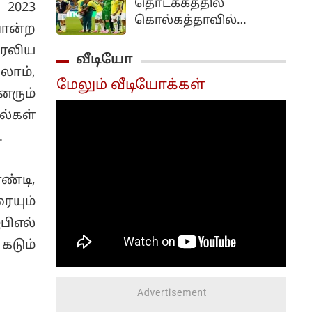
தொடக்கத்தில்
2023
படைத்துள்ளார்.
கொல்கத்தாவில்
ோன்ற
நடைபெற உள்ள நட்பு
ேலிய
கால்பந்து போட்டியில்
வீடியோ
உலகப்புகழ் பெற்ற
லாம்,
மேலும் வீடியோக்கள்
பிரேசில் அணி பங்கேற்க
னரும்
அதிக வாய்ப்புள்ளதாகத்
ல்கள்
தகவல்கள்
.
வெளியாகியுள்ளன.
இதற்கான முதற்கட்ட
பேச்சுவார்த்தைகள்
்டி,
தற்போது தீவிரமாக
ையும்
நடைபெற்று
வருகின்றன.
பிஎல்
ஆஸ்திரேலியாவில்
கடும்
செப்டம்பர் 25 மற்றும் 29
ஆம் தேதிகளில் நட்பு
போட்டிகளை முடித்ததும்,
மூன்றாவது போட்டியை