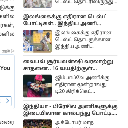
டெஸ்ட் தொடரிலிருந்து
தொடங்குகிறது.
டுக்கு
இந்தியாவின்
வேகப்பந்து வீச்சாளர்
களில்
இலங்கைக்கு எதிரான டெஸ்ட்
பும்ரா காயம் காரணமாக
போட்டிகள்.. இந்திய அணி
்கள்,
திடீரென விலகியுள்ளது
அறிவிப்பு.. மீண்டும் வருகிறார்
இலங்கைக்கு எதிரான
னில்
இந்திய அணிக்குப்
ஜடேஜா...
டெஸ்ட் தொடருக்கான
பெரும் பின்னடைவாக
இந்திய அணி
அமைந்துள்ளது.
அறிவிக்கப்பட்டுள்ளது.
இந்த அணியில்
வைபவ் சூர்யவன்ஷி வரலாற்று
காயத்தில் இருந்து
சாதனை.. 16 வயதிற்குள்
முழுமையாக மீண்டுள்ள
இதுவரை யாருமே செய்யாத
ஜிம்பாப்வே அணிக்கு
அனுபவமிக்க சுழற்பந்து
சாதனை...!
எதிரான மூன்றாவது
வீச்சு ஆல்-ரவுண்டர்
டி20 கிரிக்கெட்
ரவீந்திர ஜடேஜா
போட்டியில் அபாரமாக
மீண்டும் அணியில்
விளையாடிய இந்திய
இந்தியா - பிரேசில அணிகளுக்கு
இடம்பிடித்துள்ளார்.
அணியின் இளம் வீரர்
இடையிலான கால்பந்து போட்டி..
வைபவ் சூர்யவன்ஷி
விழாக்கோலம் ஆகும்
தினரை
அக்டோபர் மாத
வரலாற்று சாதனை
கொல்கத்தா...