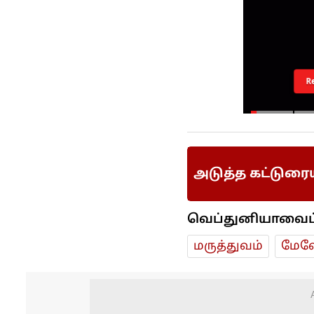
R
அடுத்த கட்டுரை
வெப்துனியாவைப் ப
மரு‌த்துவ‌ம்
மேலே