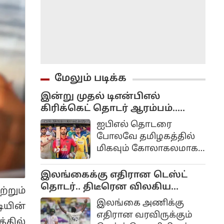
மேலும் படிக்க
இன்று முதல் டிஎன்பிஎல்
கிரிக்கெட் தொடர் ஆரம்பம்..
முதல் போட்டி யார் யாருக்கு?
ஐபிஎல் தொடரை
போலவே தமிழகத்தில்
மிகவும் கோலாகலமாக
நடத்தப்படும் டிஎன்பிஎல்
டி20 கிரிக்கெட்
இலங்கைக்கு எதிரான டெஸ்ட்
திருவிழாவின் பத்தாவது
தொடர்.. திடீரென விலகிய
்றும்
சீசன் இன்று ஆகஸ்ட்
பும்ரா.. என்ன காரணம்?
இலங்கை அணிக்கு
யின்
4ஆம் தேதி
எதிரான வரவிருக்கும்
கோலாகலமாக
்தில்