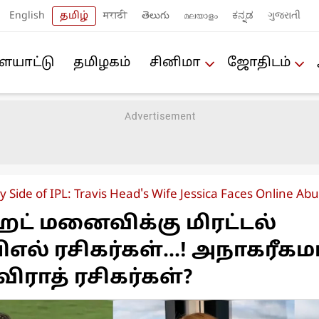
English
தமிழ்
मराठी
తెలుగు
മലയാളം
ಕನ್ನಡ
ગુજરાતી
யா‌ட்டு
த‌மிழக‌ம்
சினிமா
ஜோ‌திட‌ம்
y Side of IPL: Travis Head's Wife Jessica Faces Online A
ெட் மனைவிக்கு மிரட்டல்
ிஎல் ரசிகர்கள்...! அநாகரீக
ிராத் ரசிகர்கள்?