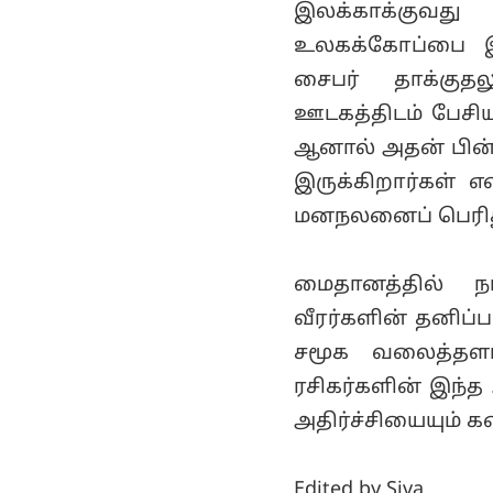
இலக்காக்குவத
உலகக்கோப்பை இ
சைபர் தாக்குதல
ஊடகத்திடம் பேசி
ஆனால் அதன் பின்ன
இருக்கிறார்கள் 
மனநலனைப் பெரிதும
மைதானத்தில் நட
வீரர்களின் தனிப்
சமூக வலைத்தளங்
ரசிகர்களின் இந்
அதிர்ச்சியையும் 
Edited by Siva