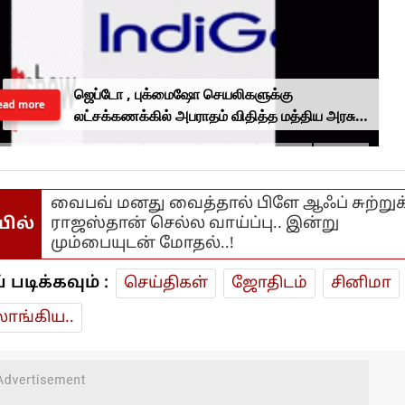
ஜெப்டோ , புக்மைஷோ செயலிகளுக்கு
ead more
லட்சக்கணக்கில் அபராதம் விதித்த மத்திய அரசு..
என்ன காரணம்?
வைபவ் மனது வைத்தால் பிளே ஆஃப் சுற்றுக
யில்
ராஜஸ்தான் செல்ல வாய்ப்பு.. இன்று
மும்பையுடன் மோதல்..!
டிக்கவும் :
செய்திகள்
ஜோ‌திட‌ம்
சினிமா
ாங்கிய..