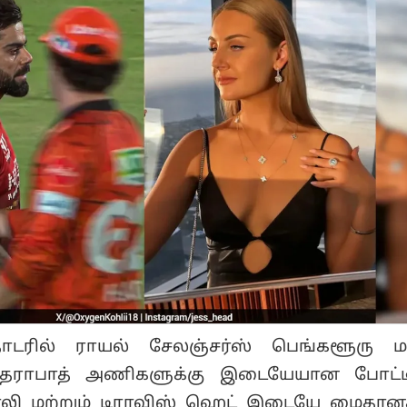
டரில் ராயல் சேலஞ்சர்ஸ் பெங்களூரு மற
தராபாத் அணிகளுக்கு இடையேயான போட்டி
லி மற்றும் டிராவிஸ் ஹெட் இடையே மைதானத