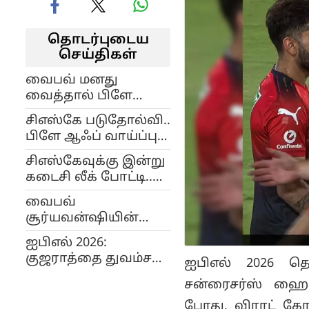
தொடர்புடைய
செய்திகள்
வைபவ் மனது
வைத்தால் பிளே
ஆஃப் சுற்றுக்கு
சிஎஸ்கே படுதோல்வி..
ராஜஸ்தான் செல்ல
பிளே ஆஃப் வாய்ப்பு
வாய்ப்பு.. இன்று
பறிபோனது.. அடுத்த
மும்பையுடன்
சிஎஸ்கேவுக்கு இன்று
சுற்றுக்கு செல்லும் 4
மோதல்..!
கடைசி லீக் போட்டி..
அணிகள் எவை
ஜெயித்தாலும் பிளே
எவை?
வைபவ்
ஆஃப் செல்ல
சூர்யவன்ஷியின்
முடியுமா?
வரலாற்றுச் சாதனை:
ஐபிஎல் 2026:
கிரிக்கெட் உலகமே
குஜராத்தை துவம்சம்
ஐபிஎல் 2026 தொ
வியப்பு!
செய்த கொல்கத்தா;
சன்ரைசர்ஸ் ஹை
29 ரன்கள்
போது, விராட் கோ
வித்தியாசத்தில்