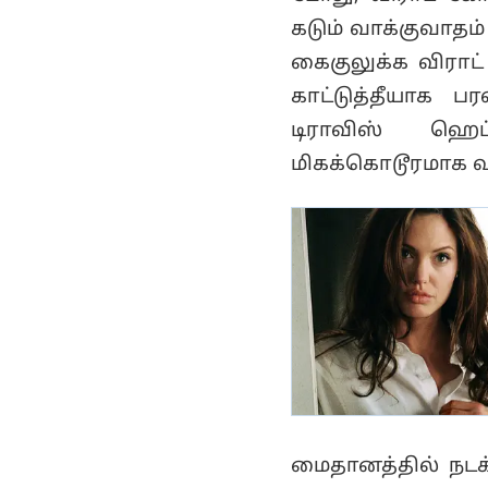
அதிரடி வெற்றி!
கடும் வாக்குவாதம் 
கைகுலுக்க விராட
காட்டுத்தீயாக ப
டிராவிஸ் ஹெ
மிகக்கொடூரமாக வ
மைதானத்தில் நடக்