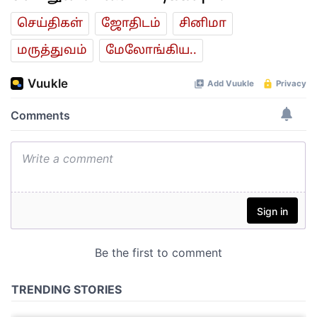
செய்திகள்
ஜோ‌திட‌ம்
சினிமா
மரு‌த்துவ‌ம்
மேலோங்கிய..