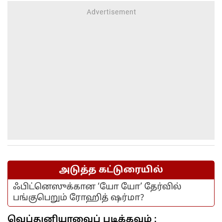
அடுத்த கட்டுரையில்
ஃபிட்னெஸுக்கான ‘யோ யோ’ தேர்வில்
பங்குபெறும் ரோஹித் ஷர்மா?
வெப்துனியாவைப் படிக்கவும் :