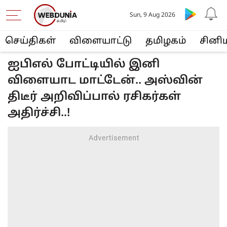
Sun, 9 Aug 2026
செய்திகள்
விளையா‌ட்டு
த‌மிழக‌ம்
சினி
ஐபிஎல் போட்டியில் இனி
விளையாட மாட்டேன்.. அஸ்வின்
திடீர் அறிவிப்பால் ரசிகர்கள்
அதிர்ச்சி..!