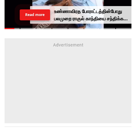
உண்ணாவிரத போராட்டத்தின்போது
Read more
பலமுறை ராகுல் காந்தியை சந்திக்க
முயன்றாரா சோனம் வாங்சுக்
மனைவி.. ஆனால் பலனில்லை...