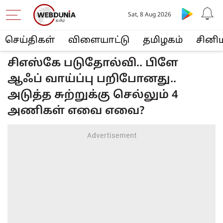
Sat, 8 Aug 2026
செய்திகள்
விளையா‌ட்டு
த‌மிழக‌ம்
சினி
சிஎஸ்கே படுதோல்வி.. பிளே
ஆஃப் வாய்ப்பு பறிபோனது..
அடுத்த சுற்றுக்கு செல்லும் 4
அணிகள் எவை எவை?