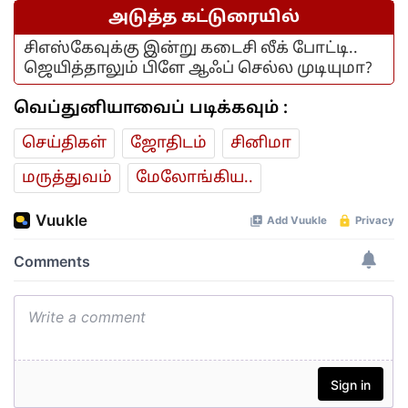
அடுத்த கட்டுரையில்
சிஎஸ்கேவுக்கு இன்று கடைசி லீக் போட்டி..
ஜெயித்தாலும் பிளே ஆஃப் செல்ல முடியுமா?
வெப்துனியாவைப் படிக்கவும் :
செய்திகள்
ஜோ‌திட‌ம்
சினிமா
மரு‌த்துவ‌ம்
மேலோங்கிய..