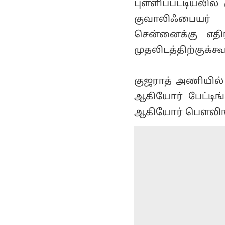
புள்ளிப்பட்டியலி
குவாலிஃபையர் 
சென்னைக்கு எத
முதலிடத்திற்குக்
குஜராத் அணியில் க
ஆகியோர் பேட்டிங்
ஆகியோர் பௌலிங்கி