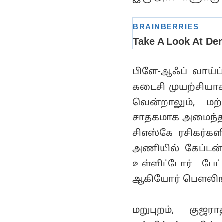
பிளே-ஆஃப் வாய்
கடைசி முயற்சியாக
வென்றாலும், மற
சாதகமாக அமைந்தால
சிஎஸ்கே ரசிகர்கள
அணியில் கேப்டன் 
உள்ளிட்டோர் பேட
ஆகியோர் பௌலிங்க
மறுபுறம், குஜ