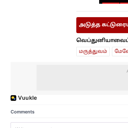
அடுத்த கட்டுரை
வெப்துனியாவைப் ப
மரு‌த்துவ‌ம்
மேலே