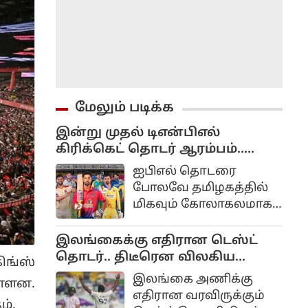
மேலும் படிக்க
இன்று முதல் டிஎன்பிஎல்
கிரிக்கெட் தொடர் ஆரம்பம்..
முதல் போட்டி யார் யாருக்கு?
ஐபிஎல் தொடரை
போலவே தமிழகத்தில்
மிகவும் கோலாகலமாக
நடத்தப்படும் டிஎன்பிஎல்
டி20 கிரிக்கெட்
இலங்கைக்கு எதிரான டெஸ்ட்
திருவிழாவின் பத்தாவது
தொடர்.. திடீரென விலகிய
ிங்ஸ்
சீசன் இன்று ஆகஸ்ட்
பும்ரா.. என்ன காரணம்?
இலங்கை அணிக்கு
ள்ளன.
4ஆம் தேதி
எதிரான வரவிருக்கும்
கோலாகலமாக
ம்.