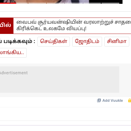
நிர்மலா சீதாராமன் ஆலோசனை..
வைபவ் சூர்யவன்ஷியின் வரலாற்றுச் சாத
யில்
கிரிக்கெட் உலகமே வியப்பு!
டிக்கவும் :
செய்திகள்
ஜோ‌திட‌ம்
சினிமா
ாங்கிய..