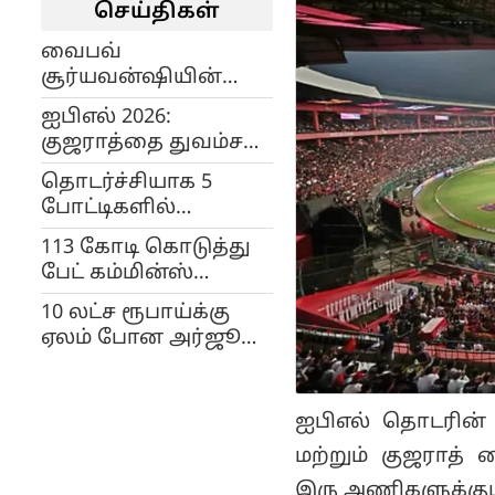
செய்திகள்
வைபவ்
சூர்யவன்ஷியின்
வரலாற்றுச் சாதனை:
ஐபிஎல் 2026:
கிரிக்கெட் உலகமே
குஜராத்தை துவம்சம்
வியப்பு!
செய்த கொல்கத்தா;
தொடர்ச்சியாக 5
29 ரன்கள்
போட்டிகளில்
வித்தியாசத்தில்
தோல்வி.. பஞ்சாப்
அதிரடி வெற்றி!
113 கோடி கொடுத்து
அணியின் கேப்டன்
பேட் கம்மின்ஸ்
ஸ்ரேயஸ் ஐயர் கூறும்
தக்கவைப்பு..
காரணம் என்ன
10 லட்ச ரூபாய்க்கு
ஆஸ்திரேலிய
தெரியுமா?
ஏலம் போன அர்ஜூன்
கிரிக்கெட் வாரியம்
டெண்டுல்கர்.. ஏலம்
அதிரடி..!
எடுத்த அணி எது?
ஐபிஎல் தொடரின் 
மற்றும் குஜராத
இரு அணிகளுக்கும்