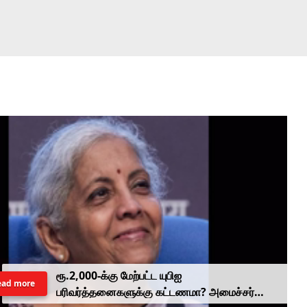
ரூ.2,000-க்கு மேற்பட்ட யுபிஐ
ead more
பரிவர்த்தனைகளுக்கு கட்டணமா? அமைச்சர்