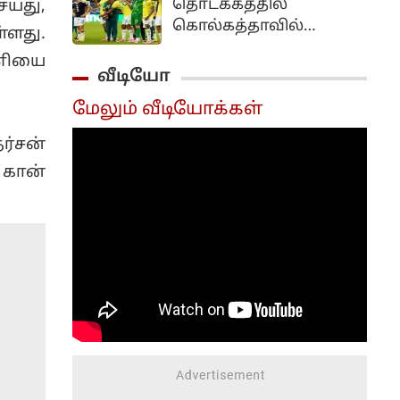
தொடக்கத்தில்
ய்து,
படைத்துள்ளார்.
கொல்கத்தாவில்
ளது.
நடைபெற உள்ள நட்பு
ணியை
கால்பந்து போட்டியில்
வீடியோ
உலகப்புகழ் பெற்ற
மேலும் வீடியோக்கள்
பிரேசில் அணி பங்கேற்க
அதிக வாய்ப்புள்ளதாகத்
ர்சன்
தகவல்கள்
 கான்
வெளியாகியுள்ளன.
இதற்கான முதற்கட்ட
பேச்சுவார்த்தைகள்
தற்போது தீவிரமாக
நடைபெற்று
வருகின்றன.
ஆஸ்திரேலியாவில்
செப்டம்பர் 25 மற்றும் 29
ஆம் தேதிகளில் நட்பு
போட்டிகளை முடித்ததும்,
மூன்றாவது போட்டியை