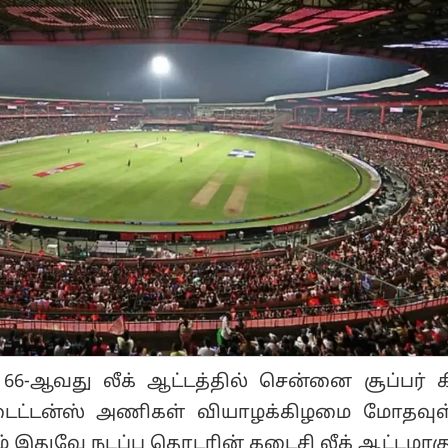
66-ஆவது லீக் ஆட்டத்தில் சென்னை சூப்பர் க
் டைட்டன்ஸ் அணிகள் வியாழக்கிழமை மோதவு
 இதுவே நடப்பு தொடரின் கடைசி லீக் ஆட்டமாகு