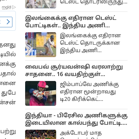
டெஸ்ட் தொடரிலிருந்து
தொடங்குகிறது.
இந்தியாவின்
வேகப்பந்து வீச்சாளர்
இலங்கைக்கு எதிரான டெஸ்ட்
பும்ரா காயம் காரணமாக
போட்டிகள்.. இந்திய அணி
திடீரென விலகியுள்ளது
அறிவிப்பு.. மீண்டும் வருகிறார்
இலங்கைக்கு எதிரான
இந்திய அணிக்குப்
ஜடேஜா...
டெஸ்ட் தொடருக்கான
 தனது
பெரும் பின்னடைவாக
இந்திய அணி
அமைந்துள்ளது.
ியில்
அறிவிக்கப்பட்டுள்ளது.
க்கு
இந்த அணியில்
வைபவ் சூர்யவன்ஷி வரலாற்று
காயத்தில் இருந்து
பதால்
சாதனை.. 16 வயதிற்குள்
முழுமையாக மீண்டுள்ள
இதுவரை யாருமே செய்யாத
ென்னை
ஜிம்பாப்வே அணிக்கு
அனுபவமிக்க சுழற்பந்து
சாதனை...!
எதிரான மூன்றாவது
 துபே
வீச்சு ஆல்-ரவுண்டர்
டி20 கிரிக்கெட்
ன்சன்
ரவீந்திர ஜடேஜா
போட்டியில் அபாரமாக
மீண்டும் அணியில்
விளையாடிய இந்திய
இந்தியா - பிரேசில அணிகளுக்கு
இடம்பிடித்துள்ளார்.
அணியின் இளம் வீரர்
இடையிலான கால்பந்து போட்டி..
வைபவ் சூர்யவன்ஷி
விழாக்கோலம் ஆகும்
ற்று
அக்டோபர் மாத
வரலாற்று சாதனை
கொல்கத்தா...