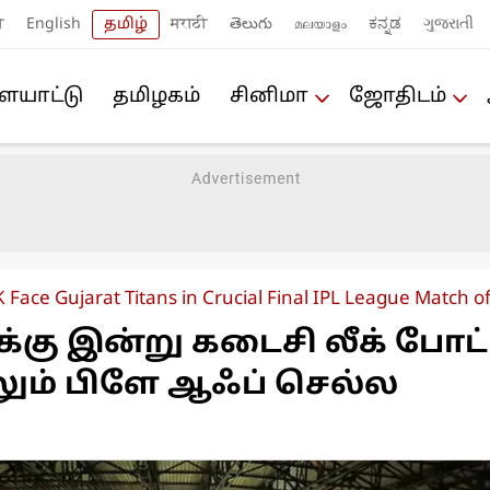
ी
English
தமிழ்
मराठी
తెలుగు
മലയാളം
ಕನ್ನಡ
ગુજરાતી
யா‌ட்டு
த‌மிழக‌ம்
சினிமா
ஜோ‌திட‌ம்
 Face Gujarat Titans in Crucial Final IPL League Match o
்கு இன்று கடைசி லீக் போட்ட
ும் பிளே ஆஃப் செல்ல