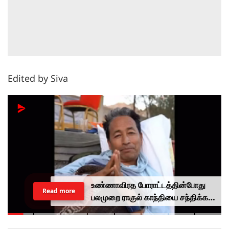
Edited by Siva
உண்ணாவிரத போராட்டத்தின்போது
Read more
பலமுறை ராகுல் காந்தியை சந்திக்க
முயன்றாரா சோனம் வாங்சுக்
மனைவி.. ஆனால் பலனில்லை...