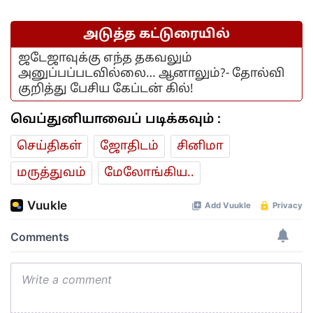
அடுத்த கட்டுரையில்
ஜடேஜாவுக்கு எந்த தகவலும்
அனுப்பப்படவில்லை… ஆனாலும்?- தோல்வி
குறித்து பேசிய கேப்டன் கில்!
வெப்துனியாவைப் படிக்கவும் :
செய்திகள்
ஜோ‌திட‌ம்
சினிமா
மரு‌த்துவ‌ம்
மேலோங்கிய..