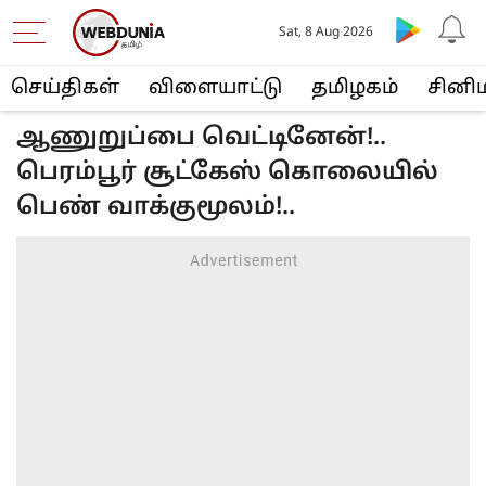
Sat, 8 Aug 2026
செய்திகள்
விளையா‌ட்டு
த‌மிழக‌ம்
சினி
ஆணுறுப்பை வெட்டினேன்!..
பெரம்பூர் சூட்கேஸ் கொலையில்
பெண் வாக்குமூலம்!..