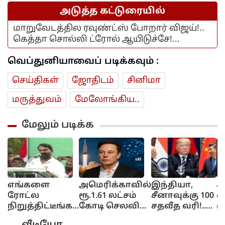
அடுத்த கட்டுரையில்
மாறுவேடத்தில ரவுண்ட்ஸ் போறார் விஜய்!..
கெத்தா சொல்லி ட்ரோல் ஆயிடுச்சே!...
வெப்துனியாவைப் படிக்கவும் :
செய்திகள்
ஜோ‌திட‌ம்
சினிமா
மரு‌த்துவ‌ம்
மேலோங்கிய..
மேலும் படிக்க
எங்களை
அமெரிக்காவில்
இந்தியா,
கி
ரோட்ல
ரூ.1.61 லட்சம்
சீனாவுக்கு 100
வ
நிறுத்திட்டீங்க!..
கோடி செலவில்
சதவீத வரி!..
மூ
யார் யாரோயோ
AI சிப் ஆலை!..
அமெரிக்க
ஒ
வீடியோ