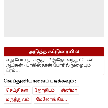
அடுத்த கட்டுரையில்
எது போர் நடக்குதா..? இதோ வந்துட்டேன்!
ஆப்கன் - பாகிஸ்தான் போரில் நுழையும்
ட்ரம்ப்!
வெப்துனியாவைப் படிக்கவும் :
செய்திகள்
ஜோ‌திட‌ம்
சினிமா
மரு‌த்துவ‌ம்
மேலோங்கிய..