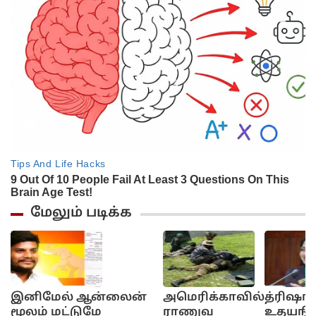
மேலும் படிக்க
இனிமேல் ஆன்லைன்
அமெரிக்காவில்
த்ரிஷாவ
மூலம் மட்டுமே
ராணுவ
உதயநித