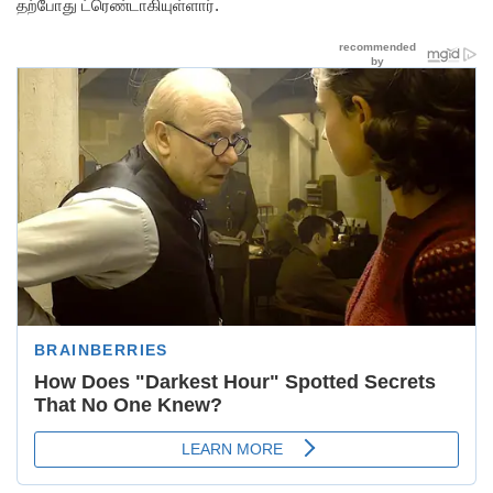
தற்போது ட்ரெண்டாகியுள்ளார்.