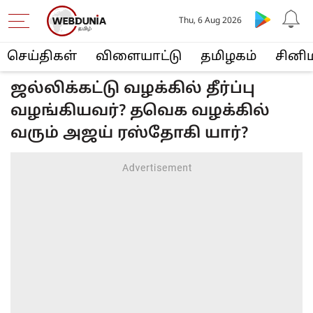
Thu, 6 Aug 2026
செய்திகள்
விளையா‌ட்டு
த‌மிழக‌ம்
சினி
ஜல்லிக்கட்டு வழக்கில் தீர்ப்பு
வழங்கியவர்? தவெக வழக்கில்
வரும் அஜய் ரஸ்தோகி யார்?