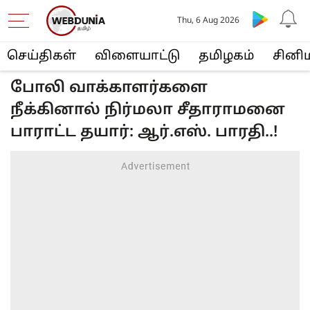
Thu, 6 Aug 2026
செய்திகள்
விளையா‌ட்டு
த‌மிழக‌ம்
சினி
போலி வாக்காளர்களை
நீக்கினால் நிர்மலா சீதாராமனை
பாராட்ட தயார்: ஆர்.எஸ். பாரதி..!