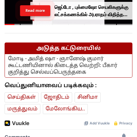
ஜெப்டோ , புக்மைஷோ செயலிகளுக்கு
Read more
லட்சக்கணக்கில் அபராதம் விதித்த
மத்திய அரசு.. என்ன காரணம்?
அடுத்த கட்டுரையில்
மோடி - அமித் ஷா - ஞானேஷ் குமார்
கூட்டணியினால் கிடைத்த வெற்றி: பீகார்
குறித்து செல்வப்பெருந்தகை
வெப்துனியாவைப் படிக்கவும் :
செய்திகள்
ஜோ‌திட‌ம்
சினிமா
மரு‌த்துவ‌ம்
மேலோங்கிய..