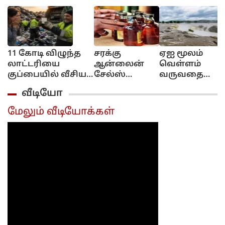
11 கோடி விழுந்த
சரக்கு
ஏஐ மூலம்
லாட்டரியை
ஆன்லைன்
வெள்ளம்
குப்பையில் வீசிய
சேல்ஸ்
வருவதை
பெண்!..
இல்ல!..
எச்சரிக்கும்
வீடியோ
அவசரப்பட்டீங்களே
புக்கிங்
தொழில்நுட்பம்
ஆண்ட்டி!...
மட்டும்தான்!..
கேரள அரசு
மேலும் வீடியோக்கள்
அமைச்சர்
முடிவு..
விளக்கம்!..