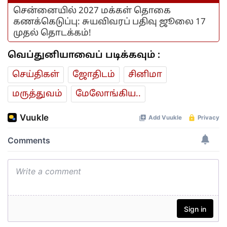
சென்னையில் 2027 மக்கள் தொகை
கணக்கெடுப்பு: சுயவிவரப் பதிவு ஜூலை 17
முதல் தொடக்கம்!
வெப்துனியாவைப் படிக்கவும் :
செய்திகள்
ஜோ‌திட‌ம்
சினிமா
மரு‌த்துவ‌ம்
மேலோங்கிய..