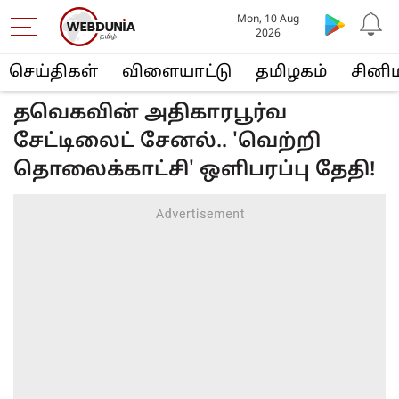
Mon, 10 Aug
2026
செய்திகள்
விளையா‌ட்டு
த‌மிழக‌ம்
சினி
தவெகவின் அதிகாரபூர்வ
சேட்டிலைட் சேனல்.. 'வெற்றி
தொலைக்காட்சி' ஒளிபரப்பு தேதி!