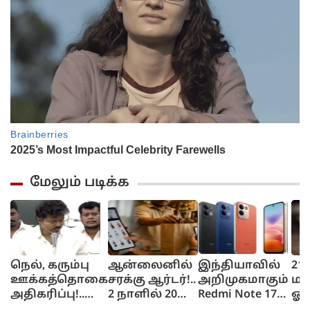
மேலும் படிக்க
நெல், கரும்பு
ஆன்லைனில்
இந்தியாவில்
21 
ஊக்கத்தொகை
சரக்கு ஆர்டர்!..
அறிமுகமாகும்
மா
அதிகரிப்பு!..
2 நாளில் 20
Redmi Note 17
ஓட
சட்டசபையில்
லட்சம்
மாடல்
போ