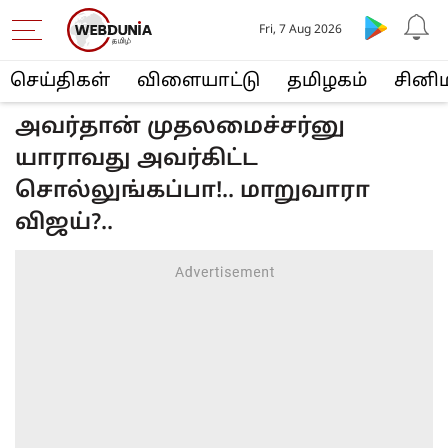
Fri, 7 Aug 2026
செய்திகள்
விளையா‌ட்டு
த‌மிழக‌ம்
சினி
அவர்தான் முதலமைச்சர்னு
யாராவது அவர்கிட்ட
சொல்லுங்கப்பா!.. மாறுவாரா
விஜய்?..