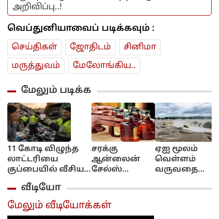
அறிவிப்பு..!
வெப்துனியாவைப் படிக்கவும் :
செய்திகள்
ஜோ‌திட‌ம்
சினிமா
மரு‌த்துவ‌ம்
மேலோங்கிய..
மேலும் படிக்க
11 கோடி விழுந்த
சரக்கு
ஏஐ மூலம்
லாட்டரியை
ஆன்லைன்
வெள்ளம்
குப்பையில் வீசிய
சேல்ஸ்
வருவதை
பெண்!..
இல்ல!..
எச்சரிக்கும்
வீடியோ
அவசரப்பட்டீங்களே
புக்கிங்
தொழில்நுட்பம்
ஆண்ட்டி!...
மட்டும்தான்!..
கேரள அரசு
மேலும் வீடியோக்கள்
அமைச்சர்
முடிவு..