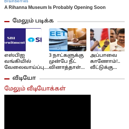
மேலும் படிக்க
எஸ்பிஐ
3 நாட்களுக்கு
அப்பாவை
வங்கியில்
முன்பே நீட்
காணோம்!..
வேலைவாய்ப்பு..
வினாத்தாள்
வீட்டுக்கு
மாத சம்பளம்
கசிந்துவிட்டது..
போய்
வீடியோ
ரூ.64,480 வரை...
சிபிஐ
கேளுங்க!..
விண்ணப்பிப்பது
விசாரணையில்
ஆதவ்
மேலும் வீடியோக்கள்
எப்படி? முழு
திடுக்கிடும்
அர்ஜுனா -
விவரம்..
தகவல்...
உதயநிதி
வாக்குவாதம்!...