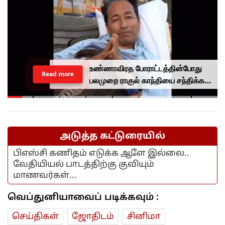
உண்ணாவிரத போராட்டத்தின்போது
Read more
பலமுறை ராகுல் காந்தியை சந்திக்க
முயன்றாரா சோனம் வாங்சுக்
மனைவி.. ஆனால் பலனில்லை...
அடுத்த கட்டுரையில்
பிஎஸ்சி கணிதம் எடுக்க ஆளே இல்லை..
வேதியியல் பாடத்திற்கு குவியும்
மாணவர்கள்...
வெப்துனியாவைப் படிக்கவும் :
செய்திகள்
ஜோ‌திட‌ம்
சினிமா