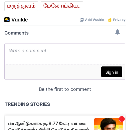
மரு‌த்துவ‌ம்
மேலோங்கிய..