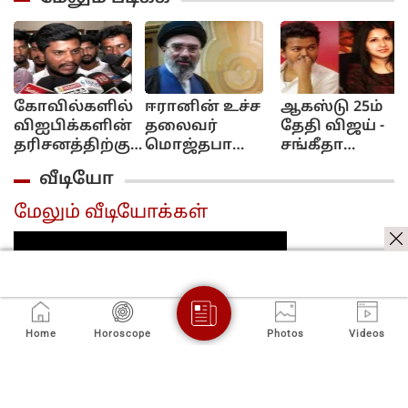
கோவில்களில்
ஈரானின் உச்ச
ஆகஸ்டு 25ம்
விஐபிக்களின்
தலைவர்
தேதி விஜய் -
தரிசனத்திற்கு
மொஜ்தபா
சங்கீதா
புதிய
கமேனி
ரீயூனியன்?!..
வீடியோ
கட்டுப்பாடுகள்!..
கவலைக்கிடம்?!..
இணையத்தில்
அமைச்சர்
மக்கள் சோகம்!..
பரவும்
மேலும் வீடியோக்கள்
ரமேஷ் கறார்!..
செய்தி!...
Home
Horoscope
Photos
Videos