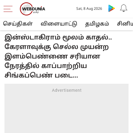
Sat, 8 Aug 2026
செய்திகள்
விளையா‌ட்டு
த‌மிழக‌ம்
சினி
இன்ஸ்டாகிராம் மூலம் காதல்..
கேரளாவுக்கு செல்ல முயன்ற
இளம்பெண்ணை சரியான
நேரத்தில் காப்பாற்றிய
சிங்கப்பெண் படை...