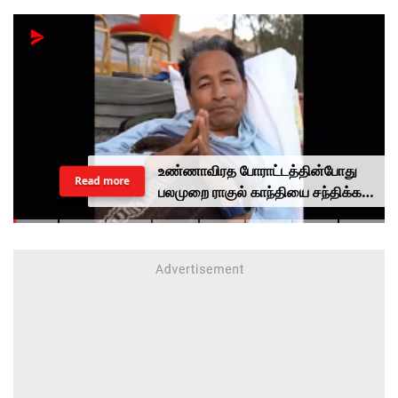
உண்ணாவிரத போராட்டத்தின்போது
Read more
பலமுறை ராகுல் காந்தியை சந்திக்க
முயன்றாரா சோனம் வாங்சுக்
மனைவி.. ஆனால் பலனில்லை...