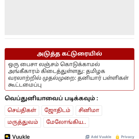
அடுத்த கட்டுரையில்
ஒரு பைசா லஞ்சம் கொடுக்காமல்
அங்கீகாரம் கிடைத்துள்ளது: தமிழக
வரலாற்றில் முதல்முறை: தனியார் பள்ளிகள்
கூட்டமைப்பு
வெப்துனியாவைப் படிக்கவும் :
செய்திகள்
ஜோ‌திட‌ம்
சினிமா
மரு‌த்துவ‌ம்
மேலோங்கிய..