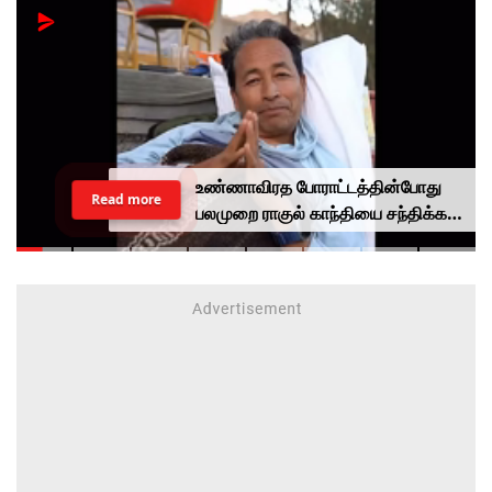
உண்ணாவிரத போராட்டத்தின்போது
Read more
பலமுறை ராகுல் காந்தியை சந்திக்க
முயன்றாரா சோனம் வாங்சுக்
மனைவி.. ஆனால் பலனில்லை...