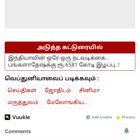
அடுத்த கட்டுரையில்
இந்தியாவின் ஒரே ஒரு நடவடிக்கை..
பங்களாதேஷ்க்கு ரூ.6581 கோடி இழப்பு..!
வெப்துனியாவைப் படிக்கவும் :
செய்திகள்
ஜோ‌திட‌ம்
சினிமா
மரு‌த்துவ‌ம்
மேலோங்கிய..