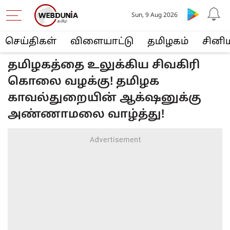
Sun, 9 Aug 2026
செய்திகள்
விளையா‌ட்டு
த‌மிழக‌ம்
சினி
தமிழகத்தை உலுக்கிய சிவகிரி
கொலை வழக்கு! தமிழக
காவல்துறையின் ஆக்‌ஷனுக்கு
அண்ணாமலை வாழ்த்து!