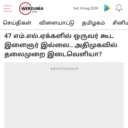
Sat, 8 Aug 2026
செய்திகள்
விளையா‌ட்டு
த‌மிழக‌ம்
சினி
47 எம்.எல்.ஏக்களில் ஒருவர் கூட
இளைஞர் இல்லை.. அதிமுகவில்
தலைமுறை இடைவெளியா?