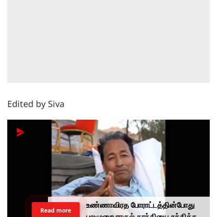
Edited by Siva
உண்ணாவிரத போராட்டத்தின்போது
Read more
பலமுறை ராகுல் காந்தியை சந்திக்க