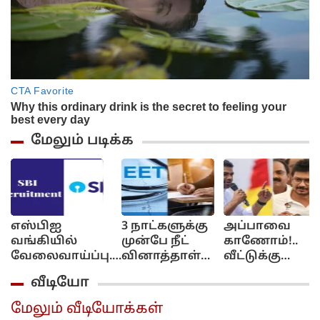
மேலும் படிக்க
எஸ்பிஐ
3 நாட்களுக்கு
அப்பாவை
வங்கியில்
முன்பே நீட்
காணோம்!..
வேலைவாய்ப்பு..
வினாத்தாள்
வீட்டுக்கு
மாத சம்பளம்
கசிந்துவிட்டது..
போய்
வீடியோ
ரூ.64,480 வரை...
சிபிஐ
கேளுங்க!..
விண்ணப்பிப்பது
விசாரணையில்
ஆதவ்
மேலும் வீடியோக்கள்
எப்படி? முழு
திடுக்கிடும்
அர்ஜுனா -