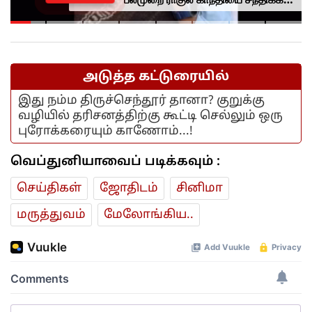
முயன்றாரா சோனம் வாங்சுக்
மனைவி.. ஆனால் பலனில்லை...
அடுத்த கட்டுரையில்
இது நம்ம திருச்செந்தூர் தானா? குறுக்கு
வழியில் தரிசனத்திற்கு கூட்டி செல்லும் ஒரு
புரோக்கரையும் காணோம்...!
வெப்துனியாவைப் படிக்கவும் :
செய்திகள்
ஜோ‌திட‌ம்
சினிமா
மரு‌த்துவ‌ம்
மேலோங்கிய..