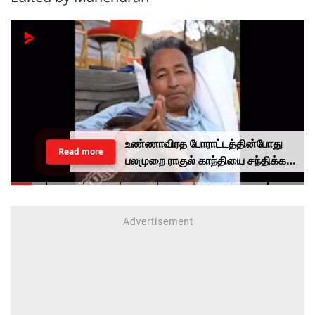
உண்ணாவிரத போராட்டத்தின்போது
Read more
பலமுறை ராகுல் காந்தியை சந்திக்க
முயன்றாரா சோனம் வாங்சுக்
மனைவி.. ஆனால் பலனில்லை...