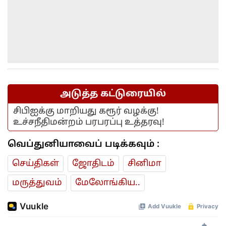
அடுத்த கட்டுரையில்
சிபிஐக்கு மாறியது கரூர் வழக்கு!
உச்சநீதிமன்றம் பரபரப்பு உத்தரவு!
வெப்துனியாவைப் படிக்கவும் :
செய்திகள்
ஜோ‌திட‌ம்
சினிமா
மரு‌த்துவ‌ம்
மேலோங்கிய..