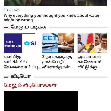
மேலும் படிக்க
எஸ்பிஐ
3 நாட்களுக்கு
அப்பாவை
வங்கியில்
முன்பே நீட்
காணோம்!..
வேலைவாய்ப்பு..
வினாத்தாள்
வீட்டுக்கு
மாத சம்பளம்
கசிந்துவிட்டது..
போய்
வீடியோ
ரூ.64,480 வரை...
சிபிஐ
கேளுங்க!..
விண்ணப்பிப்பது
விசாரணையில்
ஆதவ்
மேலும் வீடியோக்கள்
எப்படி? முழு
திடுக்கிடும்
அர்ஜுனா -
விவரம்..
தகவல்...
உதயநிதி
வாக்குவாதம்!...