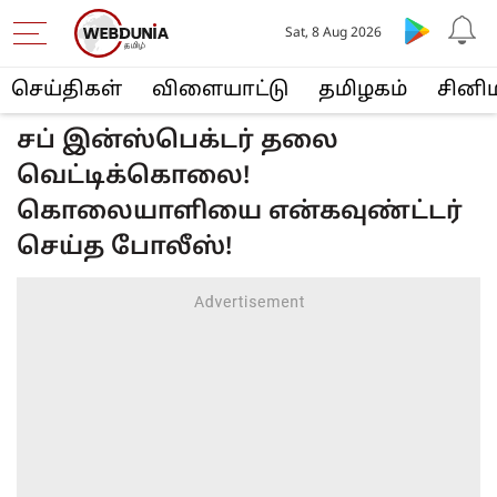
Sat, 8 Aug 2026
செய்திகள்
விளையா‌ட்டு
த‌மிழக‌ம்
சினி
சப் இன்ஸ்பெக்டர் தலை
வெட்டிக்கொலை!
கொலையாளியை என்கவுண்ட்டர்
செய்த போலீஸ்!