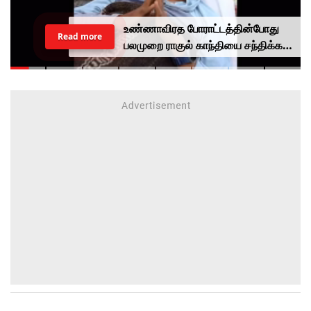
உண்ணாவிரத போராட்டத்தின்போது
Read more
பலமுறை ராகுல் காந்தியை சந்திக்க
முயன்றாரா சோனம் வாங்சுக்
மனைவி.. ஆனால் பலனில்லை...