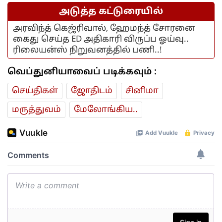
அடுத்த கட்டுரையில்
அரவிந்த் கெஜ்ரிவால், ஹேமந்த் சோரனை
கைது செய்த ED அதிகாரி விருப்ப ஓய்வு..
ரிலையன்ஸ் நிறுவனத்தில் பணி..!
வெப்துனியாவைப் படிக்கவும் :
செய்திகள்
ஜோ‌திட‌ம்
சினிமா
மரு‌த்துவ‌ம்
மேலோங்கிய..