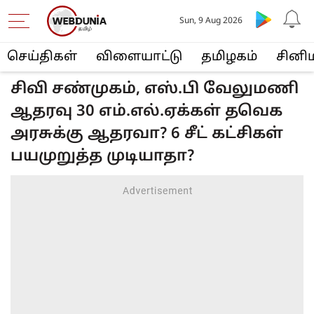
Sun, 9 Aug 2026
செய்திகள்
விளையா‌ட்டு
த‌மிழக‌ம்
சினி
சிவி சண்முகம், எஸ்.பி வேலுமணி
ஆதரவு 30 எம்.எல்.ஏக்கள் தவெக
அரசுக்கு ஆதரவா? 6 சீட் கட்சிகள்
பயமுறுத்த முடியாதா?