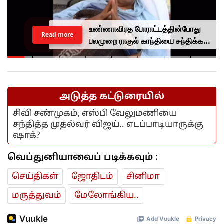
உண்ணாவிரத போராட்டத்தின்போது
Read more
பலமுறை ராகுல் காந்தியை சந்திக்க
முயன்றாரா சோனம் வாங்சுக்
மனைவி.. ஆனால் பலனில்லை...
அடுத்த கட்டுரையில்
சிவி சண்முகம், எஸ்பி வேலுமணியை
சந்தித்த முதல்வர் விஜய்.. எடப்பாடியாருக்கு
ஷாக்?
வெப்துனியாவைப் படிக்கவும் :
செய்திகள்
ஜோ‌திட‌ம்
சினிமா
மரு‌த்துவ‌ம்
மேலோங்கிய..