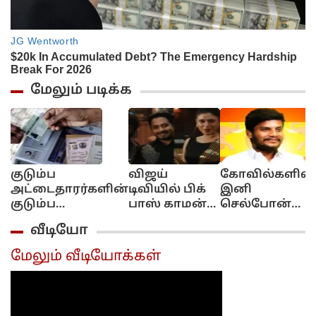
மேலும் படிக்க
குடும்ப
விஜய்
கோவில்களில்
அட்டைதாரர்களின்
டிவியில் பிக்
இனி
குடும்ப
பாஸ் காமன்
செல்போன்
உறுப்பினர்கள்..
மேன்
அனுமதி
வீடியோ
கைரேகை பதிவு
நிகழ்ச்சி...
கிடையாது..
செய்ய இன்றே
நடுவர்கள்
தனி
மேலும் வீடியோக்கள்
கடைசி நாள்..
ஓவியா, ஆரி,
கவுன்டர்கள்
ராஜூ..
அமைப்பு..
அமைச்சர்
ரமேஷ்..