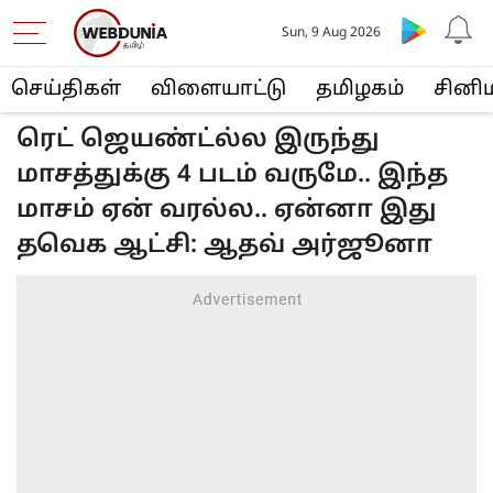
Sun, 9 Aug 2026
செய்திகள்
விளையா‌ட்டு
த‌மிழக‌ம்
சினி
ரெட் ஜெயண்ட்ல்ல இருந்து
மாசத்துக்கு 4 படம் வருமே.. இந்த
மாசம் ஏன் வரல்ல.. ஏன்னா இது
தவெக ஆட்சி: ஆதவ் அர்ஜூனா