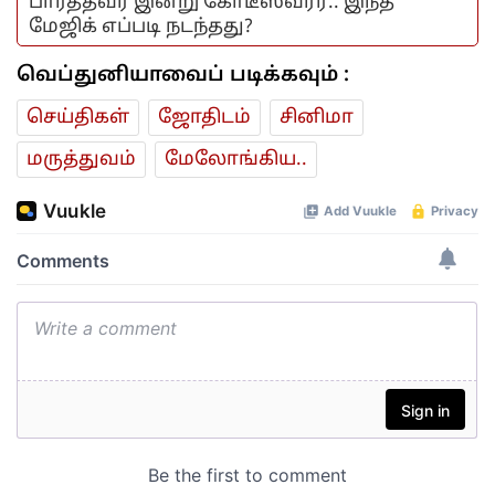
பார்த்தவர் இன்று கோடீஸ்வரர்.. இந்த
மேஜிக் எப்படி நடந்தது?
வெப்துனியாவைப் படிக்கவும் :
செய்திகள்
ஜோ‌திட‌ம்
சினிமா
மரு‌த்துவ‌ம்
மேலோங்கிய..