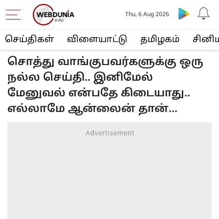
Thu, 6 Aug 2026
செய்திகள்
விளையா‌ட்டு
த‌மிழக‌ம்
சினி
சொத்து வாங்குபவர்களுக்கு ஒரு
நல்ல செய்தி.. இனிமேல்
மேனுவல் என்பதே கிடையாது..
எல்லாமே ஆன்லைன் தான்...