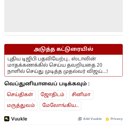
அடுத்த கட்டுரையில்
புதிய டிஜிபி பதவியேற்பு.. ஸ்டாலின்
மாதக்கணக்கில் செய்ய தவறியதை 20
நாளில் செய்து முடித்த முதல்வர் விஜய்...!
வெப்துனியாவைப் படிக்கவும் :
செய்திகள்
ஜோ‌திட‌ம்
சினிமா
மரு‌த்துவ‌ம்
மேலோங்கிய..