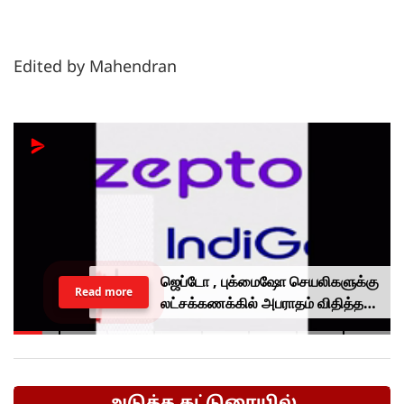
Edited by Mahendran
ஜெப்டோ , புக்மைஷோ செயலிகளுக்கு
Read more
லட்சக்கணக்கில் அபராதம் விதித்த
மத்திய அரசு.. என்ன காரணம்?
அடுத்த கட்டுரையில்