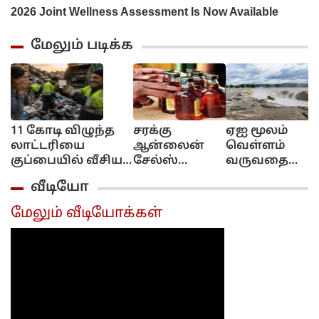
மேலும் படிக்க
11 கோடி விழுந்த
சரக்கு
ஏஐ மூலம்
லாட்டரியை
ஆன்லைன்
வெள்ளம்
குப்பையில் வீசிய
சேல்ஸ்
வருவதை
பெண்!..
இல்ல!..
எச்சரிக்கும்
வீடியோ
அவசரப்பட்டீங்களே
புக்கிங்
தொழில்நுட்பம்
ஆண்ட்டி!...
மட்டும்தான்!..
கேரள அரசு
மேலும் வீடியோக்கள்
அமைச்சர்
முடிவு..
விளக்கம்!..