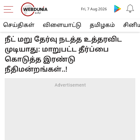
Fri, 7 Aug 2026
செய்திகள்
விளையா‌ட்டு
த‌மிழக‌ம்
சினி
நீட் மறு தேர்வு நடத்த உத்தரவிட
முடியாது: மாறுபட்ட தீர்ப்பை
கொடுத்த இரண்டு
நீதிமன்றங்கள்..!