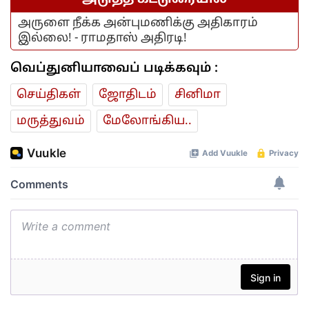
அருளை நீக்க அன்புமணிக்கு அதிகாரம்
இல்லை! - ராமதாஸ் அதிரடி!
வெப்துனியாவைப் படிக்கவும் :
செய்திகள்
ஜோ‌திட‌ம்
சினிமா
மரு‌த்துவ‌ம்
மேலோங்கிய..