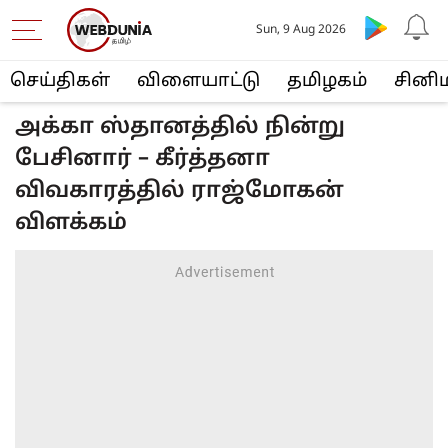
Sun, 9 Aug 2026
செய்திகள்
விளையா‌ட்டு
த‌மிழக‌ம்
சினி
அக்கா ஸ்தானத்தில் நின்று
பேசினார் – கீர்த்தனா
விவகாரத்தில் ராஜ்மோகன்
விளக்கம்