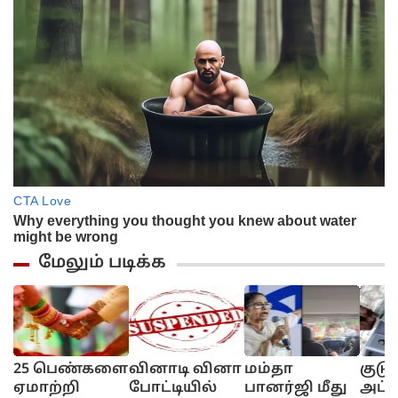
மேலும் படிக்க
25 பெண்களை
வினாடி வினா
மம்தா
குடு
ஏமாற்றி
போட்டியில்
பானர்ஜி மீது
அட்