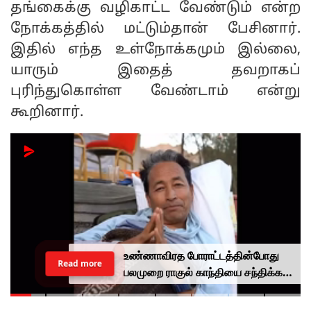
தங்கைக்கு வழிகாட்ட வேண்டும் என்ற
நோக்கத்தில் மட்டும்தான் பேசினார்.
இதில் எந்த உள்நோக்கமும் இல்லை,
யாரும் இதைத் தவறாகப்
புரிந்துகொள்ள வேண்டாம் என்று
கூறினார்.
உண்ணாவிரத போராட்டத்தின்போது
Read more
பலமுறை ராகுல் காந்தியை சந்திக்க
முயன்றாரா சோனம் வாங்சுக்
மனைவி.. ஆனால் பலனில்லை...