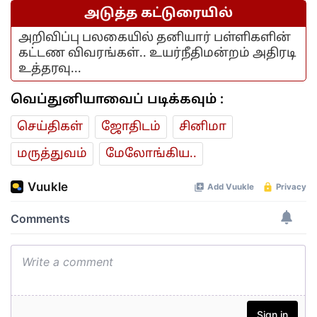
அடுத்த கட்டுரையில்
அறிவிப்பு பலகையில் தனியார் பள்ளிகளின்
கட்டண விவரங்கள்.. உயர்நீதிமன்றம் அதிரடி
உத்தரவு...
வெப்துனியாவைப் படிக்கவும் :
செய்திகள்
ஜோ‌திட‌ம்
சினிமா
மரு‌த்துவ‌ம்
மேலோங்கிய..