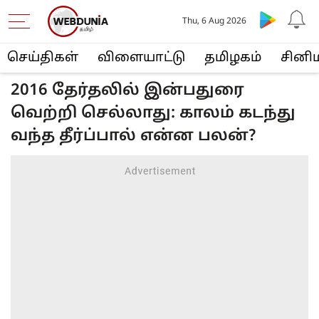
Thu, 6 Aug 2026
செய்திகள்
விளையா‌ட்டு
த‌மிழக‌ம்
சினி
2016 தேர்தலில் இன்பதுரை
வெற்றி செல்லாது: காலம் கடந்து
வந்த தீர்ப்பால் என்ன பலன்?