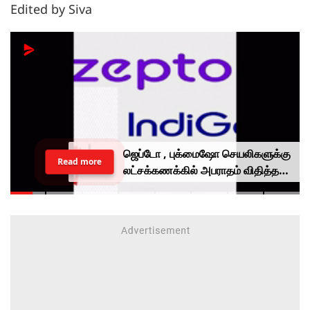
Edited by Siva
ஜெப்டோ , புக்மைஷோ செயலிகளுக்கு
Read more
லட்சக்கணக்கில் அபராதம் விதித்த
மத்திய அரசு.. என்ன காரணம்?