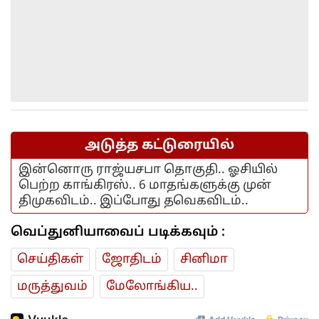
அடுத்த கட்டுரையில்
இன்னொரு ராஜ்யசபா தொகுதி.. ஓசியில்
பெற்ற காங்கிரஸ்.. 6 மாதங்களுக்கு முன்
திமுகவிடம்.. இப்போது தவெகவிடம்..
வெப்துனியாவைப் படிக்கவும் :
செய்திகள்
ஜோ‌திட‌ம்
சினிமா
மரு‌த்துவ‌ம்
மேலோங்கிய..