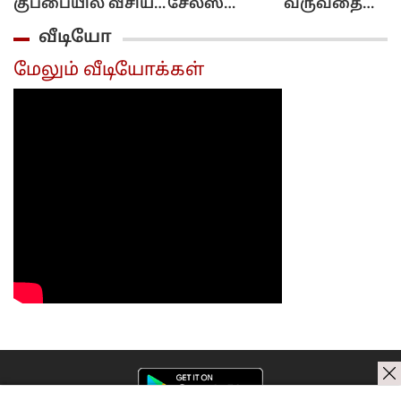
குப்பையில் வீசிய
சேல்ஸ்
வருவதை
பெண்!..
இல்ல!..
எச்சரிக்கும்
வீடியோ
அவசரப்பட்டீங்களே
புக்கிங்
தொழில்நுட்பம்
ஆண்ட்டி!...
மட்டும்தான்!..
கேரள அரசு
மேலும் வீடியோக்கள்
அமைச்சர்
முடிவு..
விளக்கம்!..