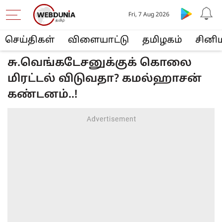
Fri, 7 Aug 2026
செய்திகள்
விளையா‌ட்டு
த‌மிழக‌ம்
சினி
சு.வெங்கடேசனுக்குக் கொலை
மிரட்டல் விடுவதா? கமல்ஹாசன்
கண்டனம்..!