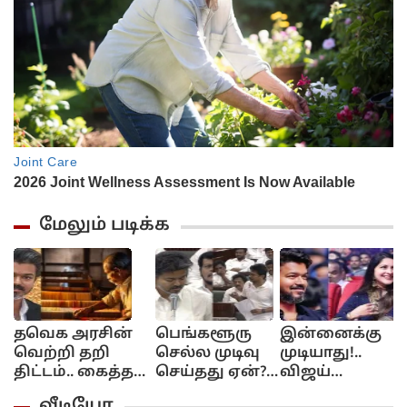
மேலும் படிக்க
தவெக அரசின்
பெங்களூரு
இன்னைக்கு
வெற்றி தறி
செல்ல முடிவு
முடியாது!..
ப
திட்டம்.. கைத்தறி
செய்தது ஏன்?
விஜய்
ப
நெசவாளர்களின்
சட்டமன்றத்தில்
கோரிக்கை..
த
வீடியோ