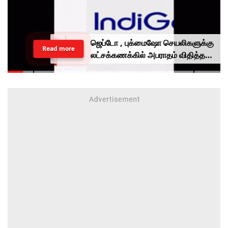
ஜெப்டோ , புக்மைஷோ செயலிகளுக்கு
Read more
லட்சக்கணக்கில் அபராதம் விதித்த
மத்திய அரசு.. என்ன காரணம்?