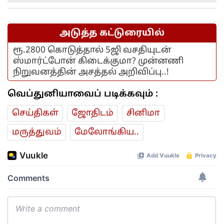
அடுத்த கட்டுரையில்
ரூ.2800 கொடுத்தால் 5ஜி வசதியுடன்
ஸ்மார்ட்போன் கிடைக்குமா? முன்னணி
நிறுவனத்தின் அசத்தல் அறிவிப்பு..!
வெப்துனியாவைப் படிக்கவும் :
செய்திகள்
ஜோ‌திட‌ம்
சினிமா
மரு‌த்துவ‌ம்
மேலோங்கிய..