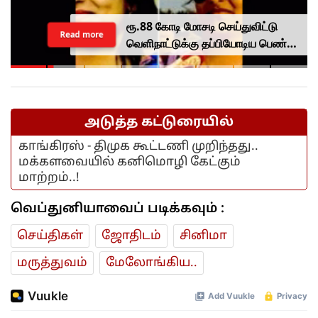
ரூ.88 கோடி மோசடி செய்துவிட்டு
Read more
வெளிநாட்டுக்கு தப்பியோடிய பெண்
கணவருடன் கைது... சிபிஐ அதிரடி
நடவடிக்கை...
அடுத்த கட்டுரையில்
காங்கிரஸ் - திமுக கூட்டணி முறிந்தது..
மக்களவையில் கனிமொழி கேட்கும்
மாற்றம்..!
வெப்துனியாவைப் படிக்கவும் :
செய்திகள்
ஜோ‌திட‌ம்
சினிமா
மரு‌த்துவ‌ம்
மேலோங்கிய..