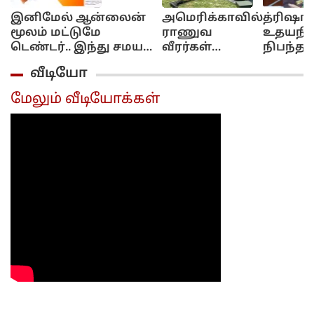
இனிமேல் ஆன்லைன்
அமெரிக்காவில்
த்ரிஷாவ
மூலம் மட்டுமே
ராணுவ
உதயநித
டெண்டர்.. இந்து சமய
வீரர்கள்
நிபந்
அறநிலையத்துறையின்
குடும்பத்தினர்
மன்னிப்
வீடியோ
அதிரடி முடிவு..
திடீர் கைது..
வேண்டு
சிலர் நாட்டை
குஷ்பு ப
மேலும் வீடியோக்கள்
விட்டும்
வெளியேற்றம்...