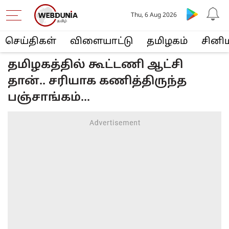
Thu, 6 Aug 2026
செய்திகள்
விளையா‌ட்டு
த‌மிழக‌ம்
சினி
தமிழகத்தில் கூட்டணி ஆட்சி
தான்.. சரியாக கணித்திருந்த
பஞ்சாங்கம்...