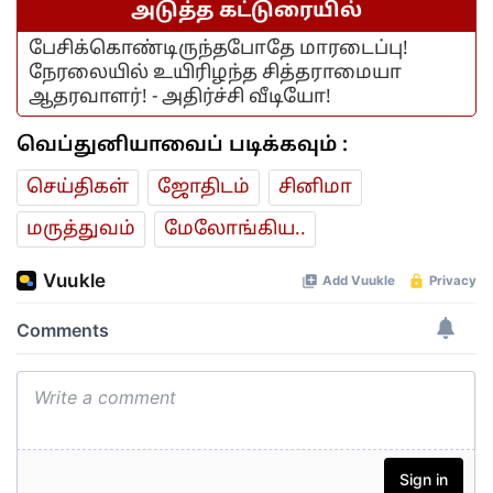
அடுத்த கட்டுரையில்
பேசிக்கொண்டிருந்தபோதே மாரடைப்பு!
நேரலையில் உயிரிழந்த சித்தராமையா
ஆதரவாளர்! - அதிர்ச்சி வீடியோ!
வெப்துனியாவைப் படிக்கவும் :
செய்திகள்
ஜோ‌திட‌ம்
சினிமா
மரு‌த்துவ‌ம்
மேலோங்கிய..