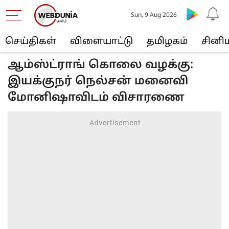
Sun, 9 Aug 2026
செய்திகள்
விளையா‌ட்டு
த‌மிழக‌ம்
சினி
ஆம்ஸ்ட்ராங் கொலை வழக்கு:
இயக்குநர் நெல்சன் மனைவி
மோனிஷாவிடம் விசாரணை