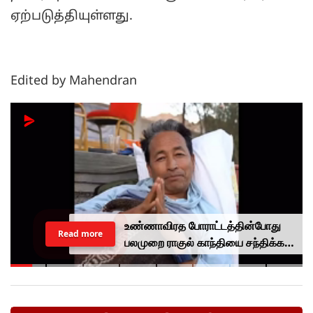
ஏற்படுத்தியுள்ளது.
Edited by Mahendran
உண்ணாவிரத போராட்டத்தின்போது
Read more
பலமுறை ராகுல் காந்தியை சந்திக்க
முயன்றாரா சோனம் வாங்சுக்
மனைவி.. ஆனால் பலனில்லை...